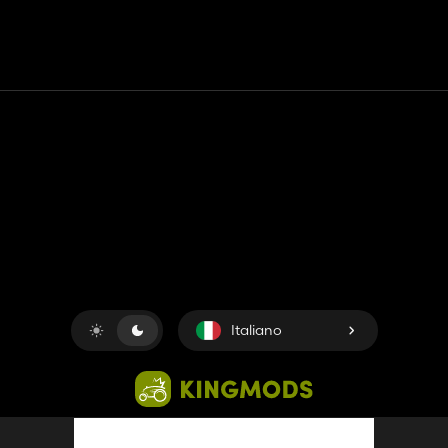
Contatto
Aiuto
Termini di servizio
politica sulla riservatezza
Gestisci i cookie
Italiano
Copyright © 2018-2026
King UP SAS
. Tutti i diritti riservati.