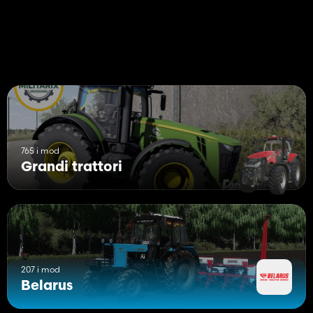
765 i mod
Grandi trattori
207 i mod
Belarus