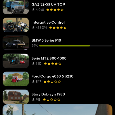
GAZ 52-53 UA TOP
4 048
Interactive Control
453 391
BMW 5 Series F10
69%
Serie MTZ 800-1000
1 112
Ford Cargo 4030 & 3230
547
Stary Dobrzyn 1980
915