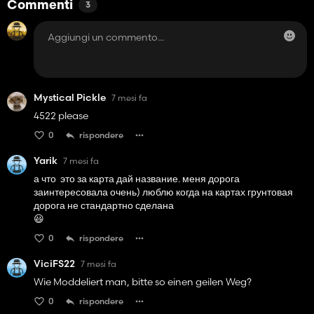
Commenti
3
Mystical Pickle
7 mesi fa
4522 please
0
rispondere
Yarik
7 mesi fa
а что это за карта дай название. меня дорога
заинтересовала очень) люблю когда на картах грунтовая
дорога не стандартно сделана
😃
0
rispondere
ViciFS22
7 mesi fa
Wie Moddeliert man, bitte so einen geilen Weg?
0
rispondere