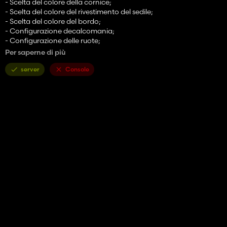
- Scelta del colore della cornice;
- Scelta del colore del rivestimento del sedile;
- Scelta del colore del bordo;
- Configurazione decalcomania;
- Configurazione delle ruote;
- Configurazione targa;
Per saperne di più
- Strumenti animati, display, pedali, leva del cambio, chiavi, leva
degli indicatori di direzione, chiave di accensione;
server
Console
- Apparecchi di illuminazione di lavoro;
- Specchi funzionanti;
- Lascia tracce;
- Si sporca e si lava;
- Supporto per lo script "Controllo interattivo";
- Selezione dei fari.
Modifiche:
- Aggiunta accordatura;
- Nuovo filtro;
- Cambiata potenza.
Godere!