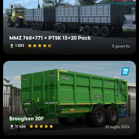
MMZ 768+771 + PTSK 13+20 Pack
1 883
3 giorni fa
Broughan 20F
11 486
25 luglio 2024