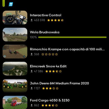
Interactive Control
453 598
Wola Brudnowska
100%
Rimorchio Krampe con capacità di 100 milioni di litri
368
Elmcreek Snow 4x Edit
47 386
John Deere 6M Medium Frame 2020
1 127
Ford Cargo 4030 & 3230
862