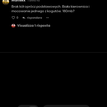
Maniekk
1 anno fa
Brak kół oprócz podstawowych. Biała kierownica i
mocowanie jednego z kogutów. 180mb?
0
rispondere
Visualizza 1 risposta
Contatto
Aiuto
Termini di servizio
politica sulla riservatezza
Gestisci i cookie