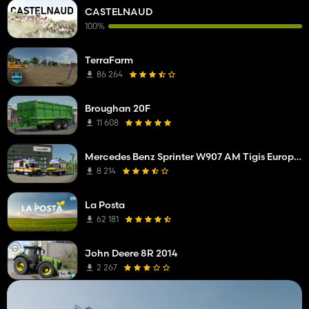
CASTELNAUD
100%
TerraFarm
86 264
Broughan 20F
11 608
Mercedes Benz Sprinter W907 AM Tigis Europa RTW
8 214
La Posta
62 181
John Deere 8R 2014
2 267