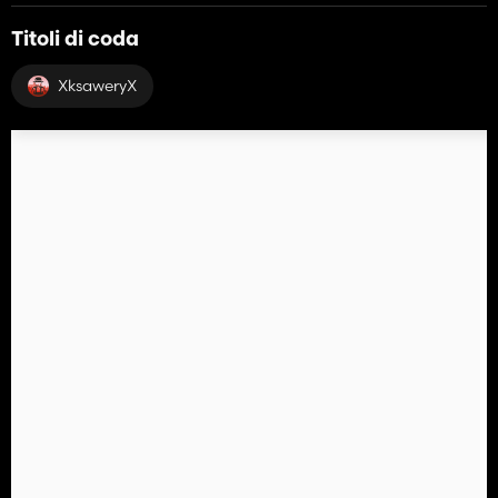
Titoli di coda
XksaweryX