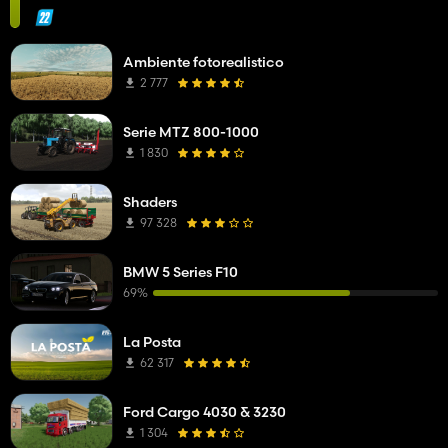
Ambiente fotorealistico
2 777
Serie MTZ 800-1000
1 830
Shaders
97 328
BMW 5 Series F10
69%
La Posta
62 317
Ford Cargo 4030 & 3230
1 304