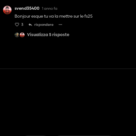
svend35400
1 anno fa
Bonjour esque tu va la mettre sur le fs25
3
rispondere
Visualizza 5 risposte
Contatto
Aiuto
Termini di servizio
politica sulla riservatezza
Gestisci i cookie