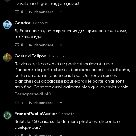
Ez valamiért Igen nagyon gázos!!!
0
rispondere
Condor
1 anno fa
Добавление заднего крепления для прицепов с жатками,
отличная идея
0
rispondere
Coeur d Eclipse
1 anno fa
Je viens de l'essayer et ce pack est vraiment super.
Par contre le porte-char est bas donc lorsqu'il est attaché,
certaine roue ne touche pas le sol. Je trouve que les
planches qui apparaisse pour élargir le porte-char sont
trop fine. Ce serait aussi vraiment bien que les essieux soit
directeurs vu la longueur des porte-char.
Per saperne di più
En améliorant ces points, ce mod sera parfait.
4
rispondere
FrenchPublicWorker
1 anno fa
Salut, la 350 case sur la derniere photo est disponible
quelque part?
0
rispondere