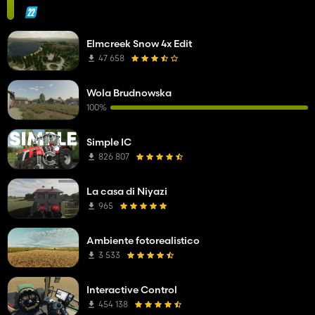
Elmcreek Snow 4x Edit
47 658
Wola Brudnowska
100%
Simple IC
826 807
La casa di Niyazi
965
Ambiente fotorealistico
3 533
Interactive Control
454 138