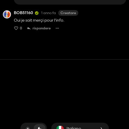
BOB51160
1 anno fa
Creatore
Oui je sait merçi pour l'info.
0
rispondere
Contatto
Aiuto
Termini di servizio
politica sulla riservatezza
Gestisci i cookie
Italiano