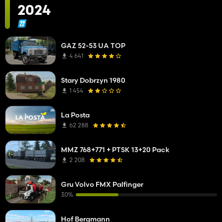
2024
GAZ 52-53 UA TOP
4 641
Stary Dobrzyn 1980
1 454
La Posta
62 288
MMZ 768+771 + PTSK 13+20 Pack
2 208
Gru Volvo FMX Palfinger
30%
Hof Bergmann