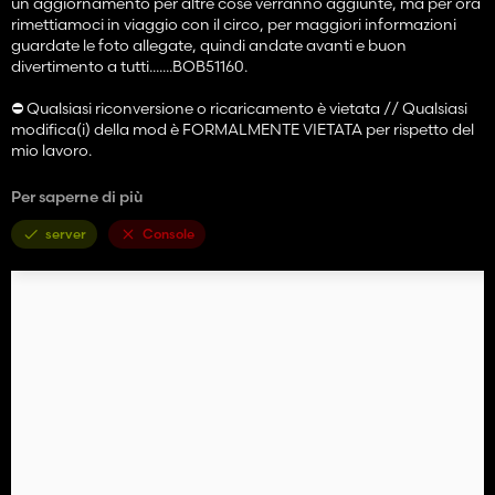
un aggiornamento per altre cose verranno aggiunte, ma per ora
rimettiamoci in viaggio con il circo, per maggiori informazioni
guardate le foto allegate, quindi andate avanti e buon
divertimento a tutti.......BOB51160.
⛔ Qualsiasi riconversione o ricaricamento è vietata // Qualsiasi
modifica(i) della mod è FORMALMENTE VIETATA per rispetto del
mio lavoro.
⭐ Il mio server Discord è aperto a tutti! Il collegamento è
Per saperne di più
disponibile sul mio profilo Kingmods, non esitare a iscriverti!⭐
server
Console