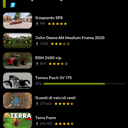
Gaspardo SP8
919
John Deere 6M Medium Frame 2020
1 528
RSM 2400 vip
849
Tomos Puch SV 175
75%
Guasti di veicoli reali
271 646
Terra Farm
294 150