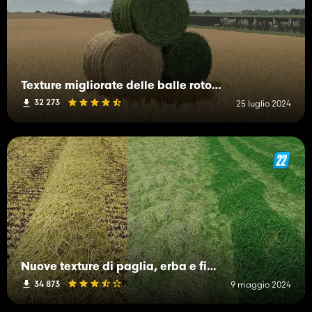
Texture migliorate delle balle rotonde di fieno, paglia ed erba
32 273
25 luglio 2024
Nuove texture di paglia, erba e fieno
34 873
9 maggio 2024