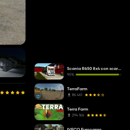
Scania R650 8x4 con scarrabile Joab
95%
TerraFarm
86 461
Terra Farm
294 166
IVECO Eurocargo