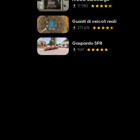
17 982
Guasti di veicoli reali
271 676
Gaspardo SP8
969