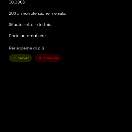
30.000$
20$ di manutenzione mensile.
Situato sotto le tettoie.
Porte automatiche.
Interruttore luci interne.
Per saperne di più
Tapparelle automatiche.
server
Console
Scelte di colore.
Corrisponde al mod del capannone, "Modern XL Shed".
Si prega di non caricare questa mod su nessun altro sito web.