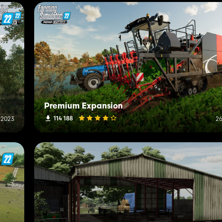
Premium Expansion
114 188
 2023
26