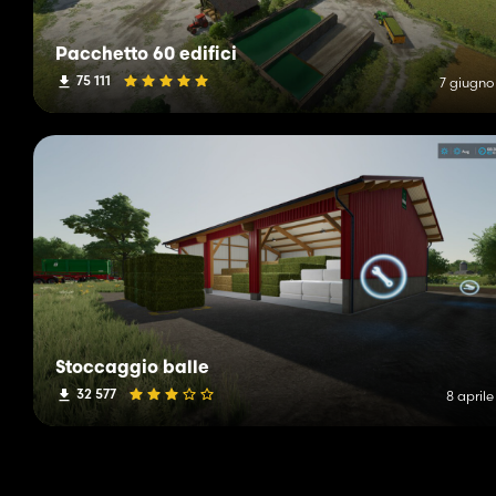
Pacchetto 60 edifici
75 111
7 giugno
Stoccaggio balle
32 577
8 april