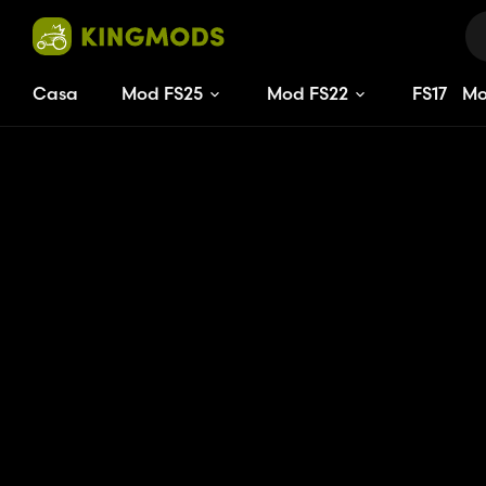
Casa
Mod FS25
Mod FS22
FS
17
M