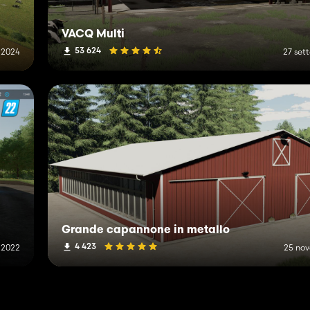
VACQ Multi
53 624
 2024
27 set
Grande capannone in metallo
4 423
e 2022
25 no