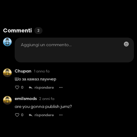
Commenti
2
Chupan
1 anno fa
Шо за камаз лаунчер
0
rispondere
emilsmods
2 anni fa
are you gonna publish jumz?
0
rispondere