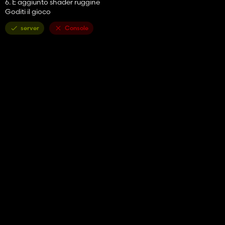
6. E aggiunto shader ruggine
Goditi il ​​gioco
server
Console