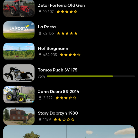
Zetor Forterra Old Gen
10 607
La Posta
62 155
Hof Bergmann
484 903
Tomos Puch SV 175
75%
John Deere 8R 2014
2 222
Stary Dobrzyn 1980
1 199