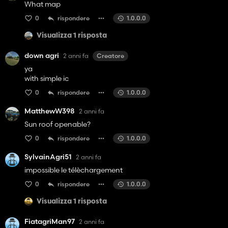
What map
0
rispondere
1.0.0.0
Visualizza 1 risposta
down agri
2 anni fa
Creatore
ya
with simple ic
0
rispondere
1.0.0.0
MatthewW398
2 anni fa
Sun roof openable?
0
rispondere
1.0.0.0
SylvainAgri51
2 anni fa
impossible le télèchargement
0
rispondere
1.0.0.0
Visualizza 1 risposta
FiatagriMan97
2 anni fa