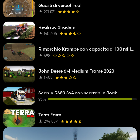
Guasti di veicoli reali
271 571
Realistic Shaders
140 606
Rimorchio Krampe con capacità di 100 milioni di litri
598
John Deere 6M Medium Frame 2020
1 409
Scania R650 8x4 con scarrabile Joab
95%
Terra Farm
294 089