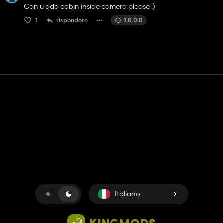
Can u add cabin inside camera please :)
1
rispondere
1.0.0.0
Contatto
Aiuto
Termini di servizio
politica sulla riservatezza
Gestisci i cookie
Italiano