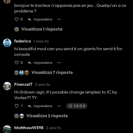
bonjour le tracteur n'apparais pas en jeu... Quelqu’un a ce
problème ?
0
rispondere
Visualizza 1 risposta
federico
1 anno fa
hi beautiful mod can you send it on giants for send it for
console
0
rispondere
Visualizza 7 risposte
FirenzeIT
2 anni fa
Hi @down-agri, it's possible change simpleic to IC by
Vortex?? TY
1
rispondere
1.0.0.0
Visualizza 2 risposte
MatthewW398
2 anni fa