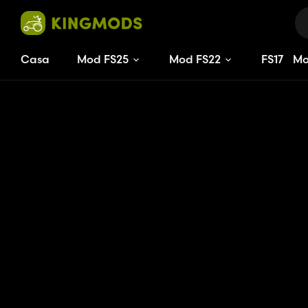
Casa
Mod FS25
Mod FS22
FS
17
M