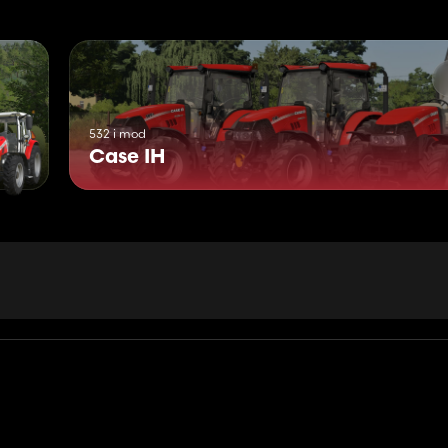
532 i mod
Case IH