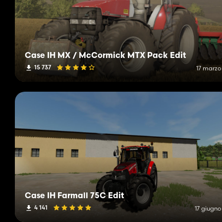
Case IH MX / McCormick MTX Pack Edit
15 737
17 marzo
Case IH Farmall 75C Edit
4 141
17 giugno