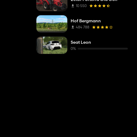
10 550
Hof Bergmann
484 788
Seat Leon
0%