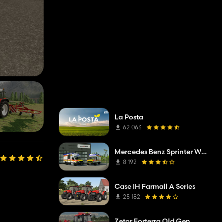
La Posta
62 063
Mercedes Benz Sprinter W907 AM Tigis Europa RTW
8 192
Case IH Farmall A Series
25 182
Zetor Forterra Old Gen