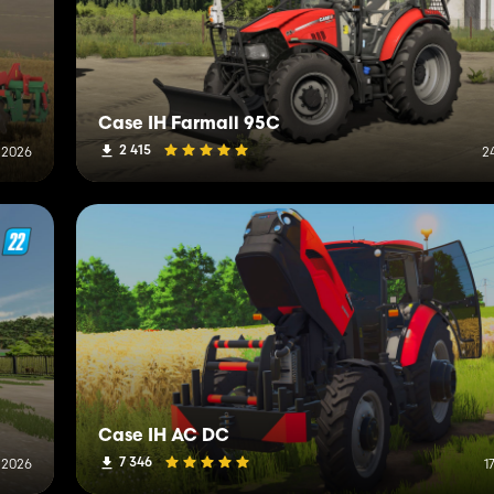
Case IH Farmall 95C
2 415
 2026
2
Case IH AC DC
7 346
 2026
1