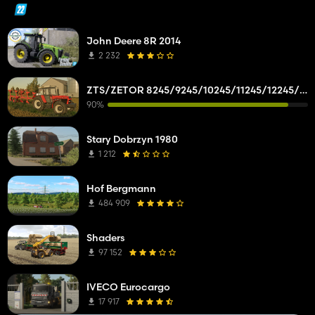
John Deere 8R 2014
2 232
ZTS/ZETOR 8245/9245/10245/11245/12245/14245/16245
90%
Stary Dobrzyn 1980
1 212
Hof Bergmann
484 909
Shaders
97 152
IVECO Eurocargo
17 917