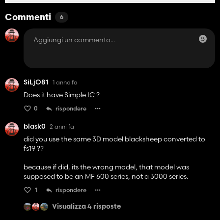
Commenti
6
SiLjO81
1 anno fa
Does it have Simple IC ?
0
rispondere
blask0
2 anni fa
did you use the same 3D model blacksheep converted to
fs19 ??
because if did, its the wrong model, that model was
supposed to be an MF 600 series, not a 3000 series.
1
rispondere
Visualizza 4 risposte