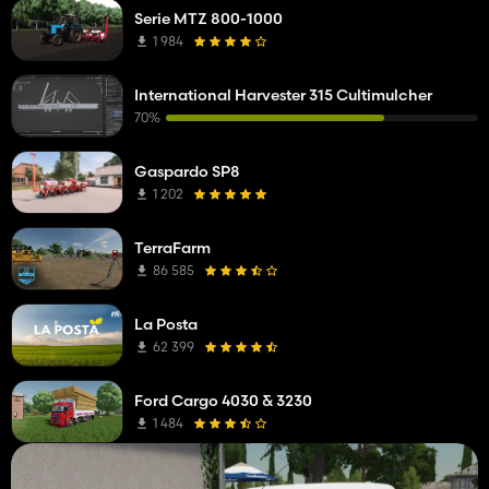
Serie MTZ 800-1000
1 984
International Harvester 315 Cultimulcher
70%
Gaspardo SP8
1 202
TerraFarm
86 585
La Posta
62 399
Ford Cargo 4030 & 3230
1 484