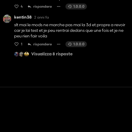
4
rispondere
1.0.0.0
kentin38
2 anni fa
slt mai le mods ne marche pas mai la 3d et propre a revoir
car je lai test et je peu rentrai dedans que une fois et je ne
peu rien fair voila
1
rispondere
1.0.0.0
Visualizza 8 risposte
Contatto
Aiuto
Termini di servizio