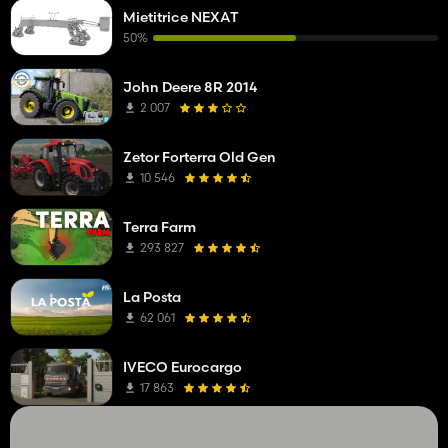
Mietitrice NEXAT
50%
John Deere 8R 2014
2 007
Zetor Forterra Old Gen
10 546
Terra Farm
293 827
La Posta
62 061
IVECO Eurocargo
17 863