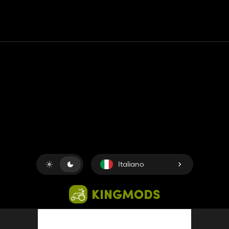
Contatto
Aiuto
Termini di servizio
politica sulla riservatezza
Gestisci i cookie
Italiano
Copyright © 2018-2026
King UP SAS
. Tutti i diritti riservati.