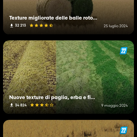
Texture migliorate delle balle rotonde di fieno, paglia ed erba
32 213
25 luglio 2024
Nuove texture di paglia, erba e fieno
34 824
9 maggio 2024