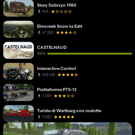
Stary Dobrzyn 1980
943
Elmcreek Snow 4x Edit
47 320
CASTELNAUD
100%
Interactive Control
453 410
Piattaforma PTS-12
7 259
Turista di Wartburg con roulotte
7 032