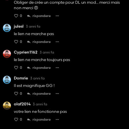
Obliger de crée un compte pour DL un mod... merci mais
non merci 😠
0
rispondere
julesl
3 anni fa
le lien ne marche pas
0
rispondere
Cyprien1162
3 anni fa
le lien ne marche toujours pas
0
rispondere
Domrie
3 anni fa
Il est magnifique GG !
0
rispondere
olaf2014
3 anni fa
votre lien ne fonctionne pas
0
rispondere