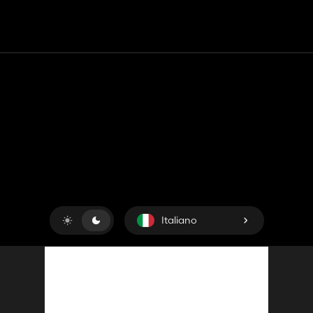
Contatto
Aiuto
Termini di servizio
politica sulla riservatezza
Gestisci i cookie
Italiano
Copyright © 2018-2026
King UP SAS
. Tutti i diritti riservati.