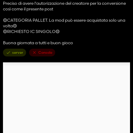
Preciso di avere l'autorizzazione del creatore per la conversione
così come il presente post
🟡CATEGORIA PALLET. La mod può essere acquistata solo una
volta🟡
🟡RICHIESTO IC SINGOLO🟡
Buona giornata a tutti e buon gioco
server
Console