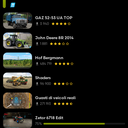
GAZ 52-53 UA TOP
3 940
John Deere 8R 2014
1 881
Hof Bergmann
484 719
Shaders
96 900
Guasti di veicoli reali
271 193
Zetor 6718 Edit
75%