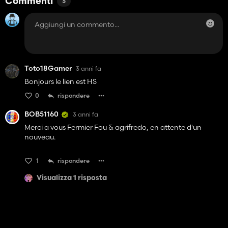
Commenti
3
Toto18Gamer
3 anni fa
Bonjours le lien est HS
0
rispondere
BOB51160
3 anni fa
Merci a vous Fermier Fou & agrifredo, en attente d'un
nouveau.
1
rispondere
Visualizza 1 risposta