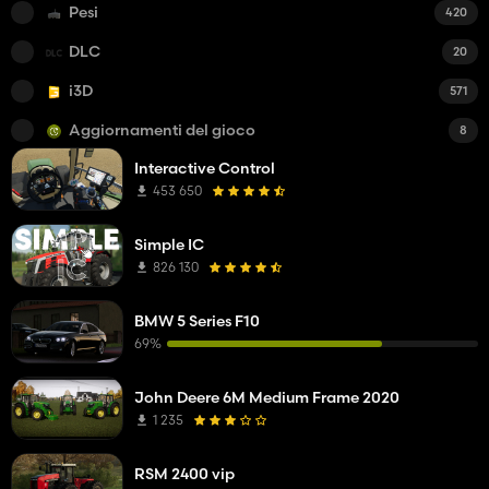
Pesi
420
DLC
20
i3D
571
Aggiornamenti del gioco
8
Interactive Control
453 650
Simple IC
826 130
BMW 5 Series F10
69%
John Deere 6M Medium Frame 2020
1 235
RSM 2400 vip