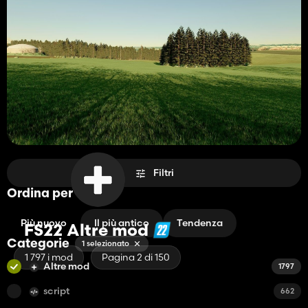
Filtri
Ordina per
Più nuovo
Il più antico
Tendenza
FS22 Altre mod
Categorie
1 selezionato
1 797 i mod
Pagina 2 di 150
Altre mod
1797
script
662