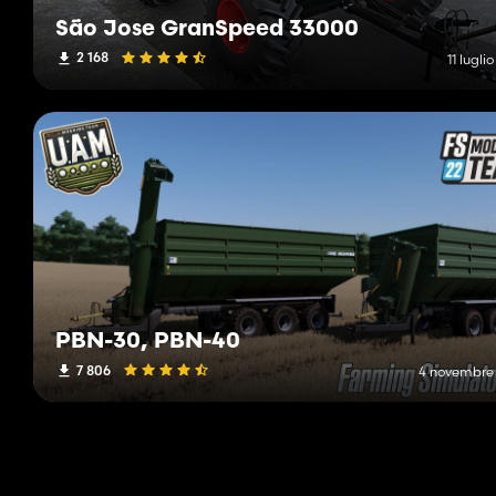
São Jose GranSpeed 33000
2 168
11 lugli
PBN-30, PBN-40
7 806
4 novembre