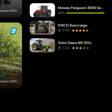
Massey Ferguson 3000 Series
vembre 2024
100%
IVECO Eurocargo
17 917
John Deere 8R 2014
2 224
ottobre 2024