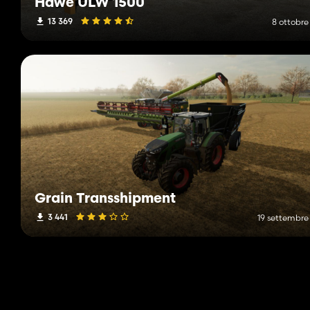
Hawe ULW 1500
13 369
8 ottobre
Grain Transshipment
3 441
19 settembre