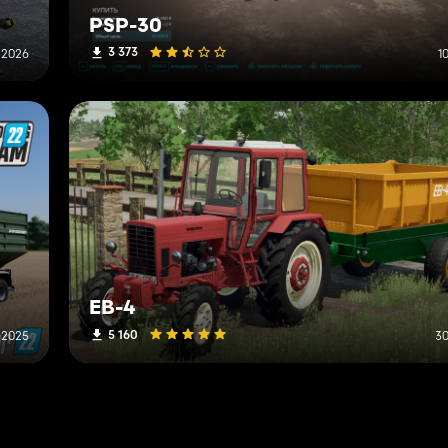
PSP-30
3 373
o 2026
1
EB-4
5 160
 2025
30