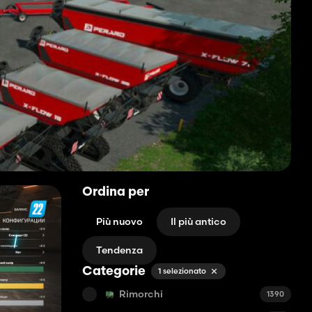
Ordina per
Più nuovo
Il più antico
Tendenza
Categorie
1 selezionato
Rimorchi
1390