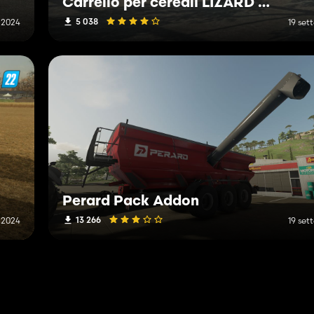
Carrello per cereali LIZARD 875
5 038
 2024
19 se
Perard Pack Addon
13 266
 2024
19 se