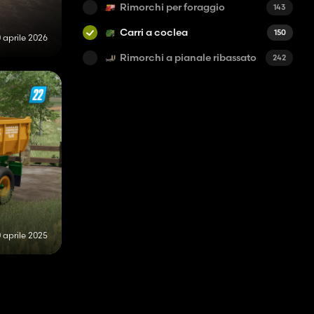
Rimorchi per foraggio
143
Carri a coclea
150
0 aprile 2026
Rimorchi a pianale ribassato
242
 aprile 2025