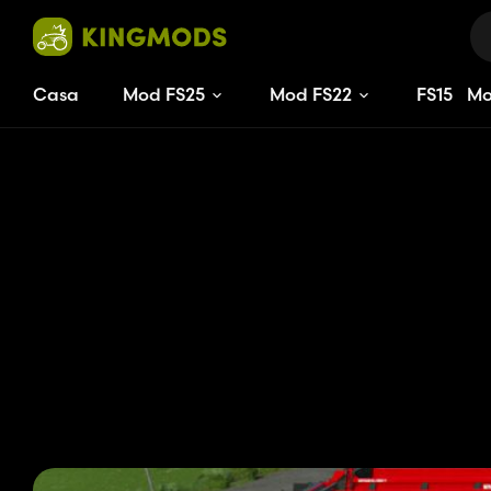
Casa
Mod FS25
Mod FS22
FS
15
M