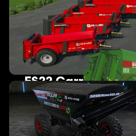
FS22 Carri a cocl
150 i mod
Pagina 1 di 13