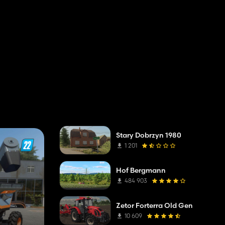
Stary Dobrzyn 1980
1 201
Hof Bergmann
484 903
Zetor Forterra Old Gen
10 609