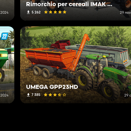
Rimorchio per cereali IMAK CG 28500
5 262
 2024
29 no
UMEGA GPP23HD
7 385
 2024
29 