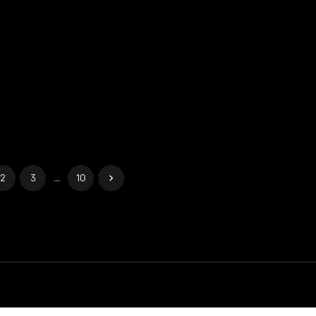
2
3
...
10
za
Gestisci i cookie