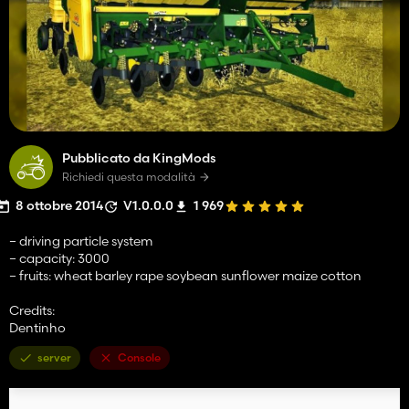
Pubblicato da KingMods
Richiedi questa modalità
8 ottobre 2014
V1.0.0.0
1 969
– driving particle system
– capacity: 3000
– fruits: wheat barley rape soybean sunflower maize cotton
Credits:
Dentinho
server
Console