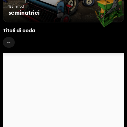
152 i mod
seminatrici
Titoli di coda
--