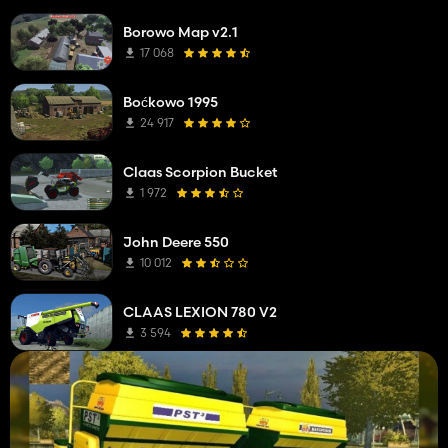
Borowo Map v2.1
17 068
Boćkowo 1995
24 917
Claas Scorpion Bucket
1 972
John Deere 550
10 012
CLAAS LEXION 780 V2
3 594