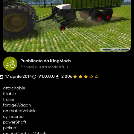
Pubblicato da KingMods
Richiedi questa modalità
17 aprile 2014
V1.0.0.0
2 006
attachable
fillable
trailer
forageWagon
animatedVehicle
cylindered
powerShaft
pickup
mouseControlsVehicle