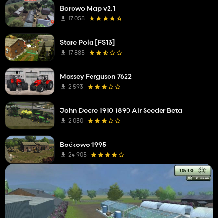
Borowo Map v2.1
17 058
Stare Pola [FS13]
17 885
Massey Ferguson 7622
2 593
John Deere 1910 1890 Air Seeder Beta
2 030
Boćkowo 1995
24 905