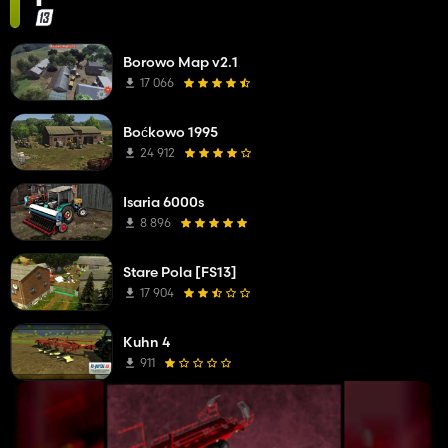
Borowo Map v2.1
17 066
Boćkowo 1995
24 912
Isaria 6000s
8 896
Stare Pola [FS13]
17 904
Kuhn 4
911