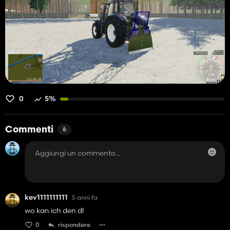
0
5%
Commenti
6
kev1111111111
5 anni fa
wo kan ich den dl
0
rispondere