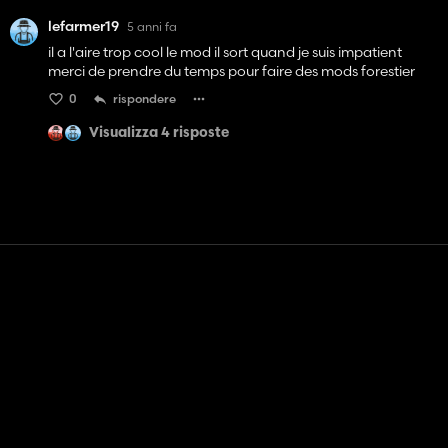
lefarmer19
5 anni fa
il a l'aire trop cool le mod il sort quand je suis impatient
merci de prendre du temps pour faire des mods forestier
0
rispondere
Visualizza 4 risposte
Contatto
Aiuto
Termini di servizio
politica sulla riservatezza
Gestisci i cookie