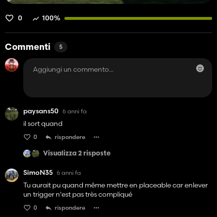
0
100%
Commenti
5
paysans50
6 anni fa
il sort quand
0
rispondere
Visualizza 2 risposte
SimoN35
6 anni fa
Tu aurait pu quand même mettre en placeable car enlever
un trigger n'est pas très compliqué
0
rispondere