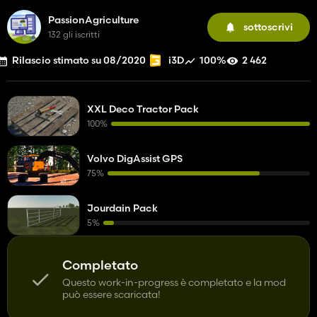
PassionAgriculture
sottoscrivi
132 gli iscritti
Rilascio stimato su 08/2020
100%
2 462
i3D
XXL Deco Tractor Pack
100%
Volvo DigAssist GPS
75%
Jourdain Pack
5%
Completato
Questo work-in-progress è completato e la mod
può essere scaricata!