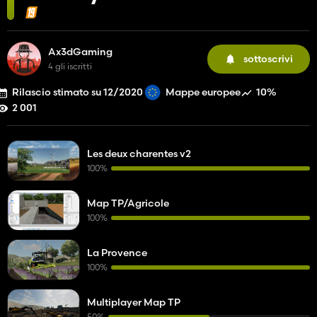
Ax3dGaming
sottoscrivi
4 gli iscritti
Rilascio stimato su 12/2020
10%
Mappe europee
2 001
Les deux charentes v2
100%
Map TP/Agricole
100%
La Provence
100%
Multiplayer Map TP
50%