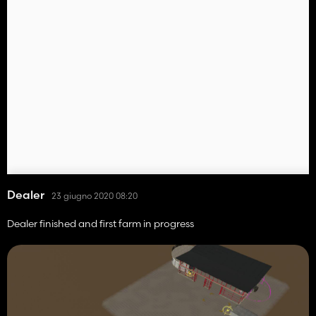
Dealer
23 giugno 2020 08:20
Dealer finished and first farm in progress