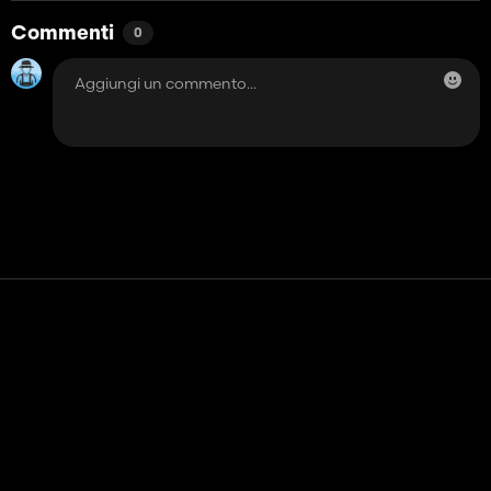
Commenti
0
Contatto
Aiuto
Termini di servizio
politica sulla riservatezza
Gestisci i cookie