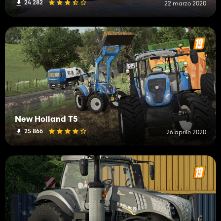
24 282
22 marzo 2020
New Holland T5
25 866
26 aprile 2020