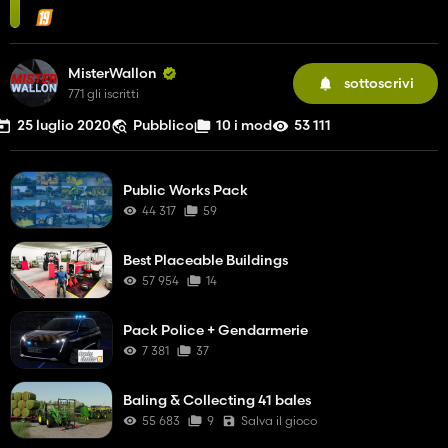
MisterWallon
sottoscrivi
771 gli iscritti
25 luglio 2020
Pubblico
10 i mod
53 111
Public Works Pack
44 317
59
Best Placeable Buildings
57 954
14
Pack Police + Gendarmerie
7 381
37
Baling & Collecting 41 bales
55 683
9
Salva il gioco