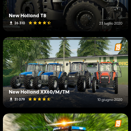
New Holland T8
26 310
23 luglio 2020
New Holland XX60/M/TM
31 079
10 giugno 2020