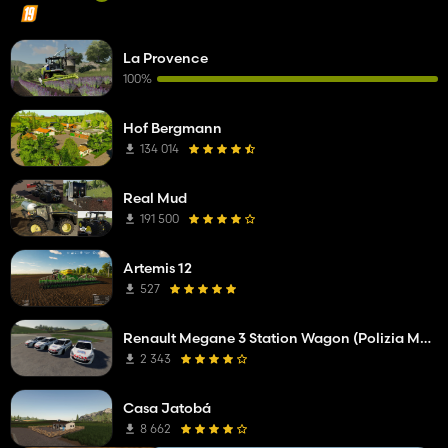
La Provence
100%
Hof Bergmann
134 014
Real Mud
191 500
Artemis 12
527
Renault Megane 3 Station Wagon (Polizia Municipale)
2 343
Casa Jatobá
8 662