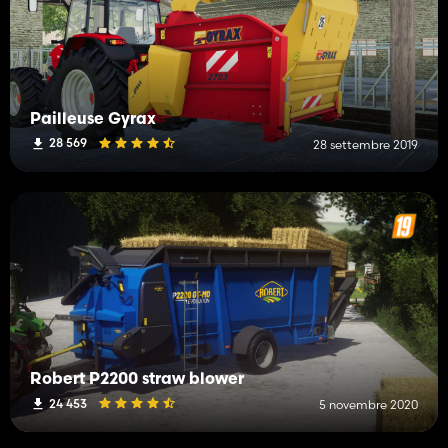
Pailleuse Gyrax
28 569
28 settembre 2019
Robert P2200 straw blower
24 453
5 novembre 2020