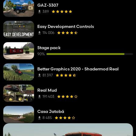
GAZ-3307
389
Easy Development Controls
114 006
Stage pack
90%
Better Graphics 2020 - Shadermod Real
81 397
Real Mud
191 403
Casa Jatobá
8 485