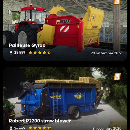
Pailleuse Gyrax
28 559
28 settembre 2019
Robert P2200 straw blower
24 449
5 novembre 2020