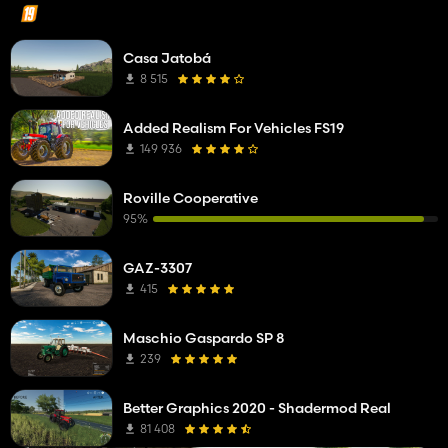
Casa Jatobá
8 515
Added Realism For Vehicles FS19
149 936
Roville Cooperative
95%
GAZ-3307
415
Maschio Gaspardo SP 8
239
Better Graphics 2020 - Shadermod Real
81 408