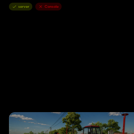
server
Console