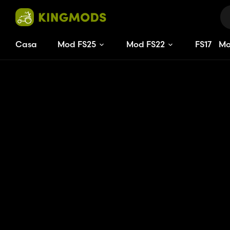
Casa
Mod FS25
Mod FS22
FS
17
M