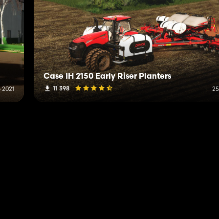
Case IH 2150 Early Riser Planters
11 398
 2021
25