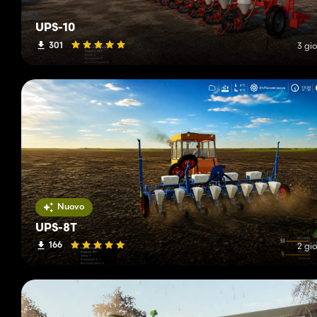
UPS-10
301
3 gio
Nuovo
UPS-8T
166
2 gio