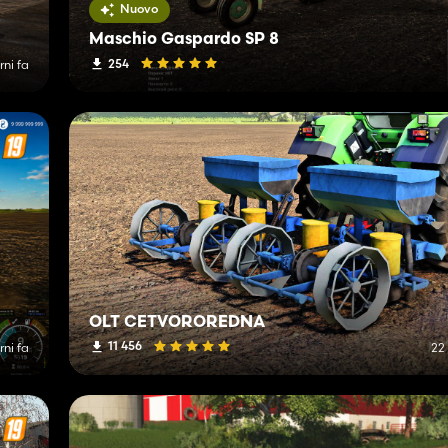
Nuovo
Maschio Gaspardo SP 8
254
rni fa
OLT CETVOROREDNA
11 456
rni fa
22