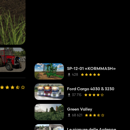
SP-12-01 «KORMMASH»
428
Ford Cargo 4030 & 3230
37 715
Green Valley
68 621
Le pianure delle Ardenne V2 TP Modifica