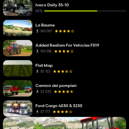
Iveco Daily 35-10
65%
La Baume
160 007
Added Realism For Vehicles FS19
150 018
Flat Map
35 122
Camion dei pompieri
22 232
Ford Cargo 4030 & 3230
37 777