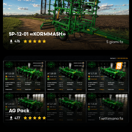
SP-12-01 «KORMMASH»
476
5 giorni fa
AG Pack
477
1 settimana fa