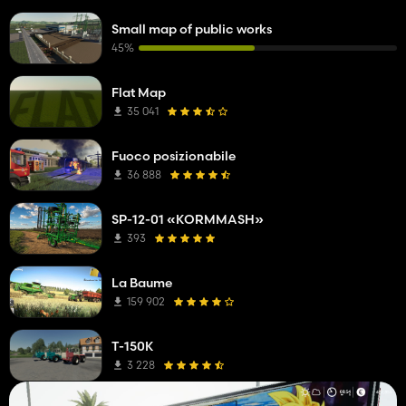
Small map of public works
45%
Flat Map
35 041
Fuoco posizionabile
36 888
SP-12-01 «KORMMASH»
393
La Baume
159 902
T-150K
3 228