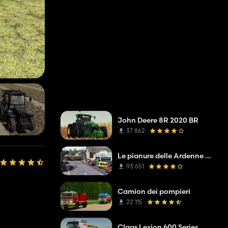
John Deere 8R 2020 BR
37 862
Le pianure delle Ardenne V2 TP Modifica
93 651
Camion dei pompieri
22 115
Claas Lexion 600 Series