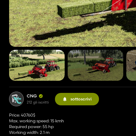
CNG
sottoscrivi
212 gli iscritti
Price: 40760$
Max. working speed: 15 kmh
Required power: 55 hp
Working width: 2.1 m