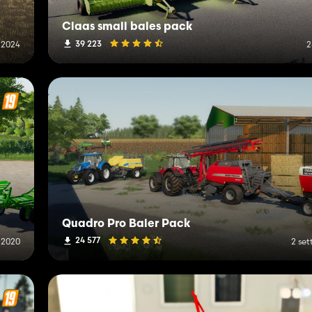
Claas small bales pack
39 223
o 2024
2
Quadro Pro Baler Pack
24 577
e 2020
2 se