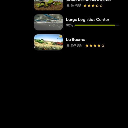
16 988
Large Logistics Center
90%
La Baume
159 887