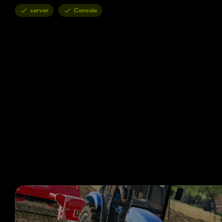
server
Console