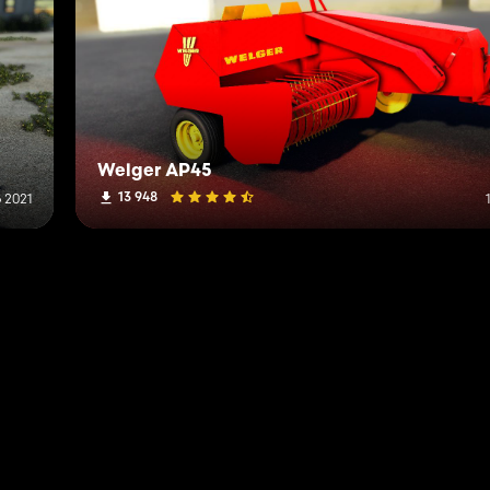
Welger AP45
13 948
 2021