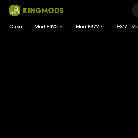
Casa
Mod FS25
Mod FS22
FS
17
M