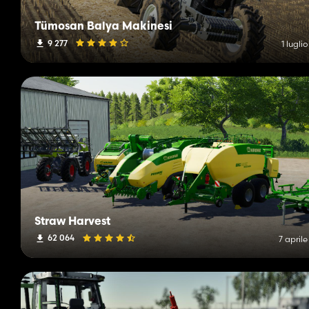
Tümosan Balya Makinesi
9 277
1 lugli
Straw Harvest
62 064
7 april