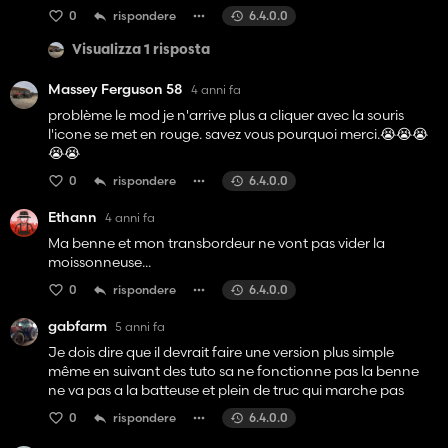
0
rispondere
6.4.0.0
Visualizza 1 risposta
Massey Ferguson 58
4 anni fa
problème le mod je n'arrive plus a cliquer avec la souris
l'icone se met en rouge. savez vous pourquoi merci.😭😭😭
😭😭
0
rispondere
6.4.0.0
Ethann
4 anni fa
Ma benne et mon transbordeur ne vont pas vider la
moissonneuse...
0
rispondere
6.4.0.0
gabfarm
5 anni fa
Je dois dire que il devrait faire une version plus simple
même en suivant des tuto sa ne fonctionne pas la benne
ne va pas a la batteuse et plein de truc qui marche pas
0
rispondere
6.4.0.0