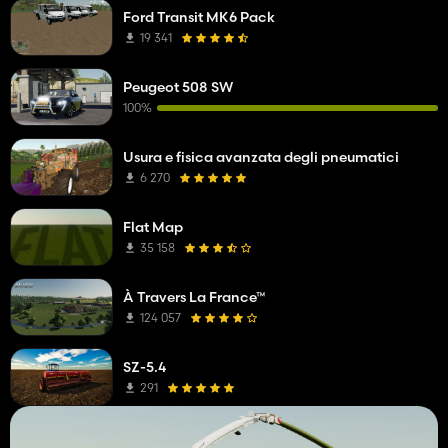
Ford Transit MK6 Pack
19 341
Peugeot 508 SW
100%
Usura e fisica avanzata degli pneumatici
6 270
Flat Map
35 158
À Travers La France™
124 057
SZ-5.4
291