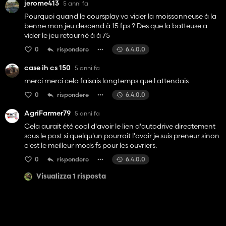
jerome413
5 anni fa
Pourquoi quand le coursplay va vider la moissonneuse à la
benne mon jeu descend à 15 fps ? Des que la batteuse a
vider le jeu retourné à à 75
0
rispondere
6.4.0.0
case ih cs 150
5 anni fa
merci merci cela faisais longtemps que l attendais
0
rispondere
6.4.0.0
AgriFarmer79
5 anni fa
Cela aurait été cool d'avoir le lien d'autodrive directement
sous le post si quelqu'un pourrait l'avoir je suis preneur sinon
c'est le meilleur mods fs pour les ouvriers.
0
rispondere
6.4.0.0
Visualizza 1 risposta