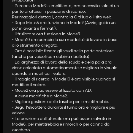
- Percorso Mode9 semplificato, ora necessita solo di un
punto di attesa in posizione di scarico.
Per maggiori dettagli, controlla GitHub o il sito web.
- Ropa Maus5 ora funziona in Mode9 (Avvia, guida un
po' in avanti e fermati).
- Il frullatore ora funziona in Mode9.
- Mode10 ora cambia la sua modalità di lavoro in base
allo strumento allegato.
- Ora è possibile fissare gli scudi nella parte anteriore
(anche per veicoli con cabina ribaltata).
- La larghezza di lavoro dello scudo e della pala ora
viene calcolata automaticamente e migliora la visuale
quando si modifica il valore.
- Il raggio di ricerca in Mode10 è ora visibile quando si
modifica il valore.
- Mode2 ora può essere utilizzato con AD.
- Alcune modifiche a Mode2.
- Migliore gestione delle tasche per le mietitrebbie.
- Segui l'elicottero durante il turno ora è migliore e più
veloce.
- La posizione dell'utensile ora può essere salvata in
Mode8, per mietitrebbia e rimorchio per canna da
zucchero.