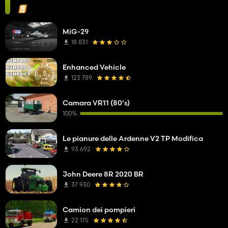
MiG-29
18 831
Enhanced Vehicle
123 789
Camara VR11 (80's)
100%
Le pianure delle Ardenne V2 TP Modifica
93 692
John Deere 8R 2020 BR
37 930
Camion dei pompieri
22 175