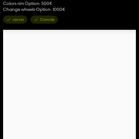
Colors rim Option: 500€
Change wheels Option: 1000€
server
Console