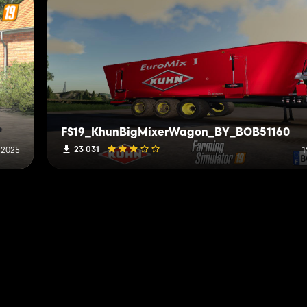
FS19_KhunBigMixerWagon_BY_BOB51160
23 031
 2025
1