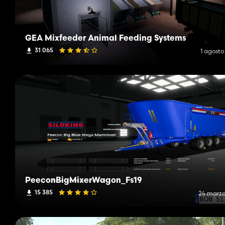
GEA Mixfeeder Animal Feeding Systems
31 065
1 agosto
PeeconBigMixerWagon_Fs19
15 385
24 marzo