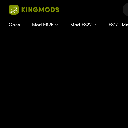
Casa
Mod FS25
Mod FS22
FS
17
M