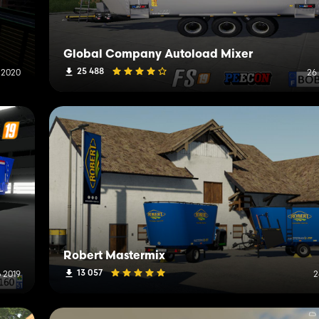
Global Company Autoload Mixer
25 488
 2020
26
Robert Mastermix
13 057
 2019
2