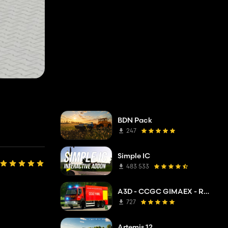
BDN Pack
247
Simple IC
483 533
A3D - CCGC GIMAEX - Renault Kerax 2011
727
Artemis 12