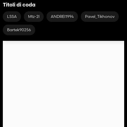
Titoli di coda
LSSA
Mtz-2l
ANDREI1994
Pavel_Tikhonov
Bartek90256