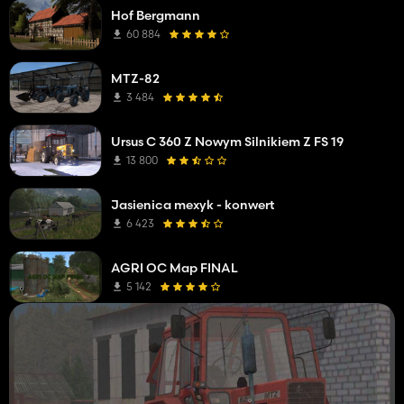
Hof Bergmann
60 884
MTZ-82
3 484
Ursus C 360 Z Nowym Silnikiem Z FS 19
13 800
Jasienica mexyk - konwert
6 423
AGRI OC Map FINAL
5 142