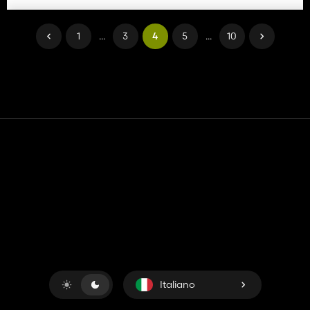
1
...
3
4
5
...
10
Contatto
Aiuto
Termini di servizio
politica sulla riservatezza
Gestisci i cookie
Italiano