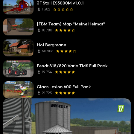
JF Stoll ES3000M v1.0.1
1 302
[FBM Team] Map "Meine Heimat"
10 780
Hof Bergmann
60 906
Fendt 818/820 Vario TMS Full Pack
19 754
Claas Lexion 600 Full Pack
21 725