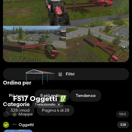
Filtri
Ordina per
Più nuovo
Il più antico
Tendenza
FS17 Oggetti
Categorie
1 selezionato
328 i mod
Pagina 4 di 28
Mappe
1263
Oggetti
328