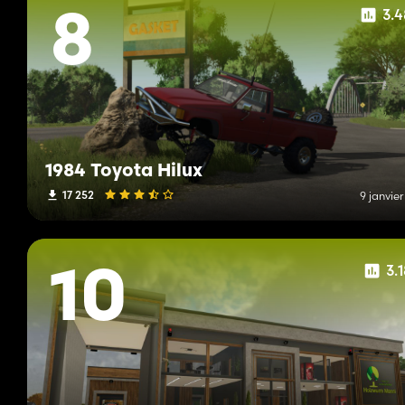
3.
8
1984 Toyota Hilux
17 252
9 janvie
3.
10