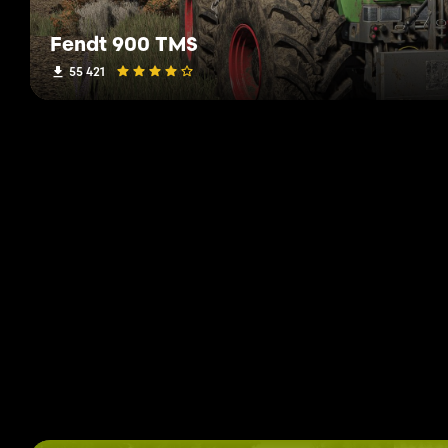
Fendt 900 TMS
55 421