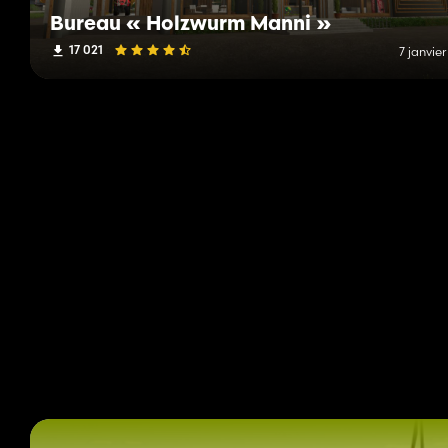
Bureau « Holzwurm Manni »
17 021
7 janvie