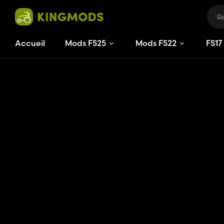
Accueil
Mods FS25
Mods FS22
FS
17