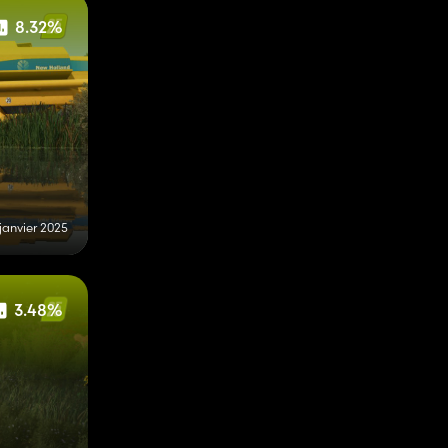
8.32%
 janvier 2025
3.48%