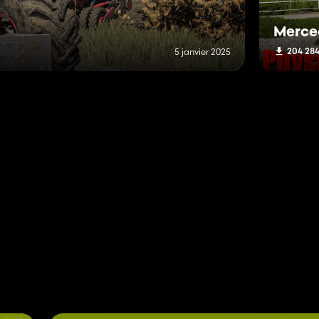
Merce
204 28
5 janvier 2025