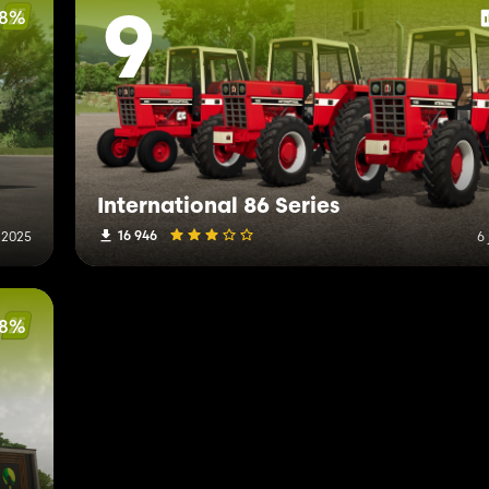
48%
9
International 86 Series
16 946
r 2025
6
18%