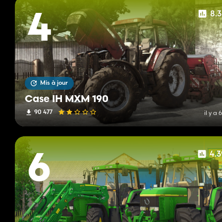
8.
4
Mis à jour
Case IH MXM 190
90 477
il y a 
4.
6