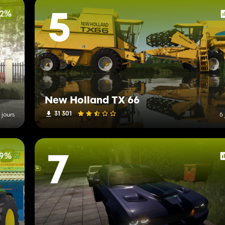
32%
5
New Holland TX 66
31 301
6 jours
6
39%
7