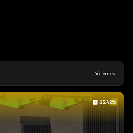
661 votes
25.42%