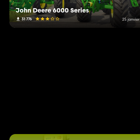
John Deere 6000 Series
31 776
25 janvie