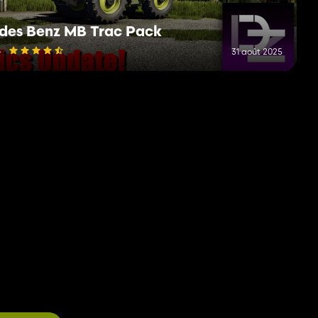
des Benz MB Trac Pack
4
31 août 2025