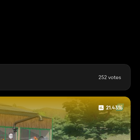
252 votes
21.43%