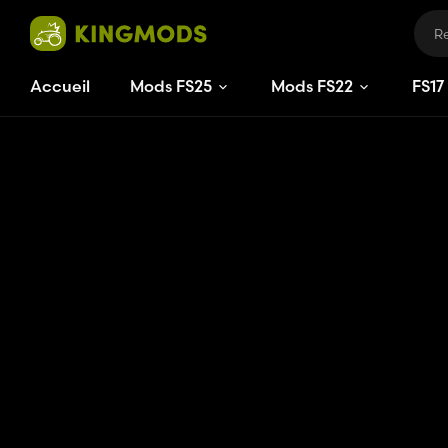
Accueil
Mods FS25
Mods FS22
FS
17