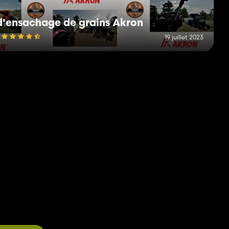
d'ensachage de grains Akron
19 juillet 2023