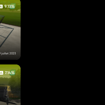
9.13%
9 juillet 2023
7.14%