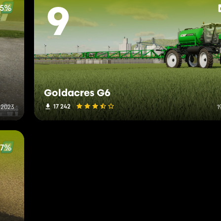
75%
9
Goldacres G6
17 242
t 2023
1
97%