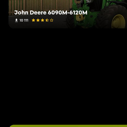
John Deere 6090M-6120M
10 111