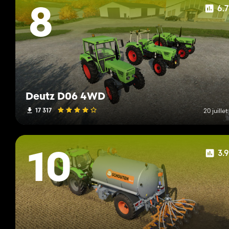
6.
8
Deutz D06 4WD
17 317
20 juille
3.
10