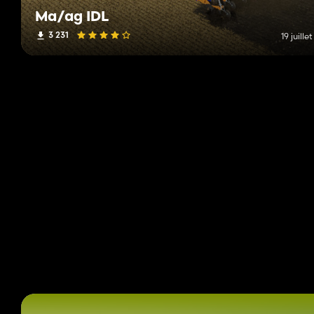
Ma/ag IDL
3 231
19 juille