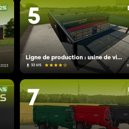
92%
5
Ligne de production : usine de viande/maison de conception/point de vente
32 615
t 2023
1
94%
7