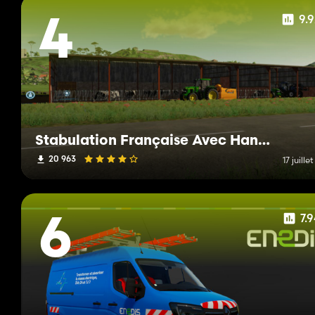
9.
4
Stabulation Française Avec Hangar De Stockage
20 963
17 juille
7.
6