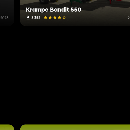
Krampe Bandit 550
8 352
t 2023
2