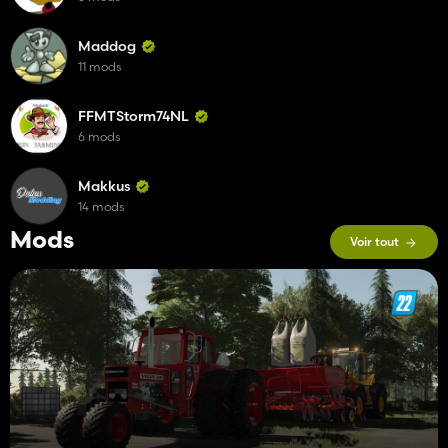
Maddog
11 mods
FFMTStorm74NL
6 mods
Makkus
14 mods
Mods
Voir tout