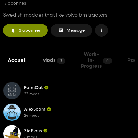
17 abonnés
Swedish modder that like volvo bm tractors
S'abonner
Message
Work-
Accueil
Mods
In-
Pac
2
0
Progress
FarmCat
22 mods
AlexScom
24 mods
ZioFicus
3 mods