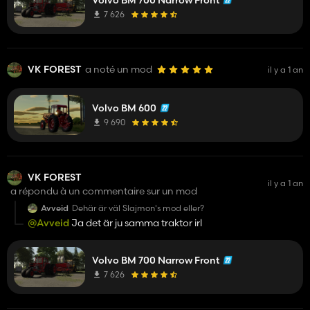
7 626
VK FOREST
a noté un mod
il y a 1 an
Volvo BM 600
9 690
VK FOREST
il y a 1 an
a répondu à un commentaire sur un mod
Avveid
Dehär är väl Slajmon's mod eller?
@Avveid
Ja det är ju samma traktor irl
Volvo BM 700 Narrow Front
7 626