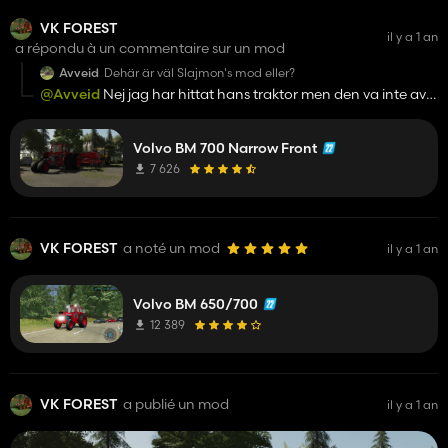
VK FOREST
il y a 1 an
a répondu à un commentaire sur un mod
Avveid
Dehär är väl Slajmon's mod eller?
@Avveid
Nej jag har hittat hans traktor men den va inte av
bästa kvalité så jag gjorde min egen med 700 som
@Traktorn3
har gjort
Volvo BM 700 Narrow Front
7 626
VK FOREST
a noté un mod
il y a 1 an
Volvo BM 650/700
12 389
VK FOREST
a publié un mod
il y a 1 an