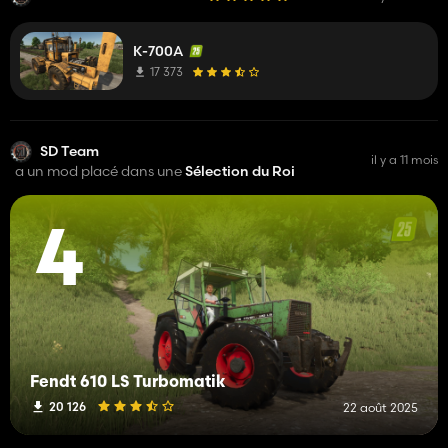
K-700A
17 373
SD Team
il y a 11 mois
a un mod placé dans une
Sélection du Roi
4
Fendt 610 LS Turbomatik
20 126
22 août 2025