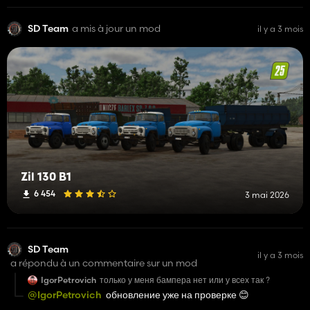
SD Team
a mis à jour un mod
il y a 3 mois
Zil 130 B1
6 454
3 mai 2026
SD Team
il y a 3 mois
a répondu à un commentaire sur un mod
IgorPetrovich
только у меня бампера нет или у всех так ?
@IgorPetrovich
обновление уже на проверке 😊