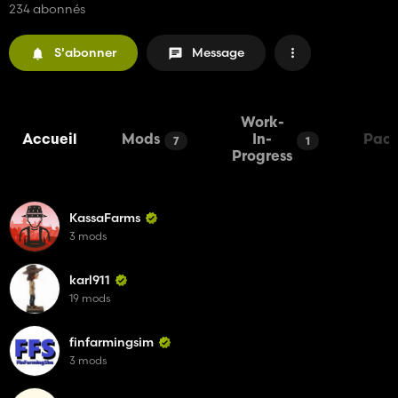
234 abonnés
S'abonner
Message
Work-
Accueil
Mods
In-
Pac
7
1
Progress
KassaFarms
3 mods
karl911
19 mods
finfarmingsim
3 mods