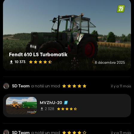
Fendt 610 LS Turbomatik
10 373
8 décembre 2025
SD Team
a noté un mod
il y a 11 mois
MVZhU-20
2 328
SD Team
a noté un mod
il y a 11 mois