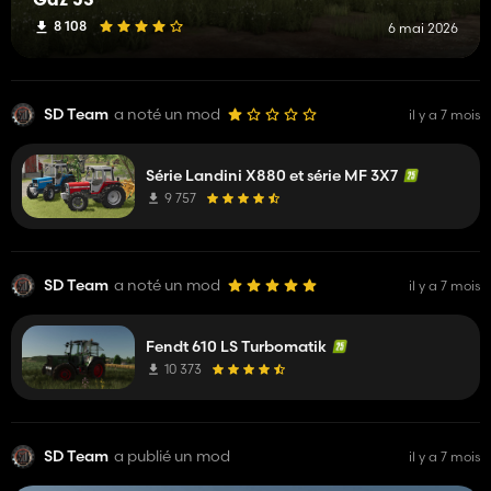
Gaz 53
8 108
6 mai 2026
SD Team
a noté un mod
il y a 7 mois
Série Landini X880 et série MF 3X7
9 757
SD Team
a noté un mod
il y a 7 mois
Fendt 610 LS Turbomatik
10 373
SD Team
a publié un mod
il y a 7 mois