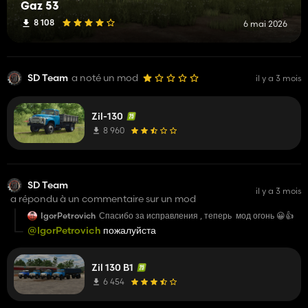
Gaz 53
8 108
6 mai 2026
SD Team
a noté un mod
il y a 3 mois
Zil-130
8 960
SD Team
il y a 3 mois
a répondu à un commentaire sur un mod
IgorPetrovich
Спасибо за исправления , теперь мод огонь 😀👍
@IgorPetrovich
пожалуйста
Zil 130 B1
6 454