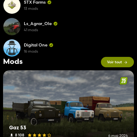
STX Farms
13 mods
Ls_Agrar_Ole
41 mods
Digital One
16 mods
Mods
Voir tout
Gaz 53
8 108
6 mai 2026