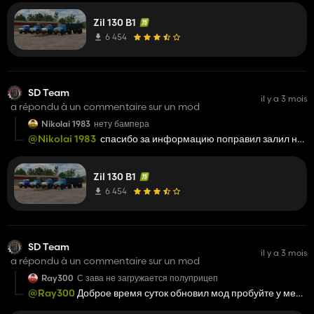
Zil 130 B1
6 454
SD Team
il y a 3 mois
a répondu à un commentaire sur un mod
Nikolai 1983
нету бампера
@Nikolai 1983
спасибо за информацию поправил залил на
обновление
Zil 130 B1
6 454
SD Team
il y a 3 mois
a répondu à un commentaire sur un mod
Ray300
С зава не загружается полуприцеп
@Ray300
Доброе время суток обновил мод пробуйте у меня
всё грузит.