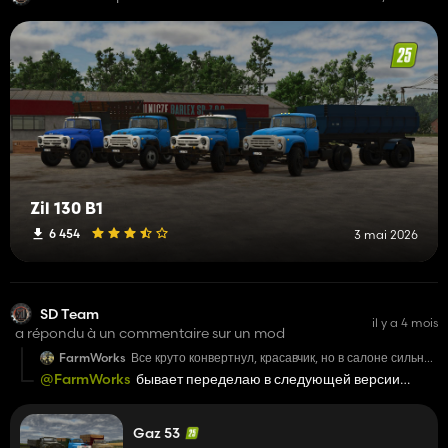
Zil 130 B1
6 454
3 mai 2026
SD Team
il y a 4 mois
a répondu à un commentaire sur un mod
FarmWorks
Все круто конвертнул, красавчик, но в салоне сильно
блестит полик, вместо спекуляра там была диффузка
@FarmWorks
бывает переделаю в следующей версии
rubber diffuse вместо спекуляра
спасибо
Gaz 53