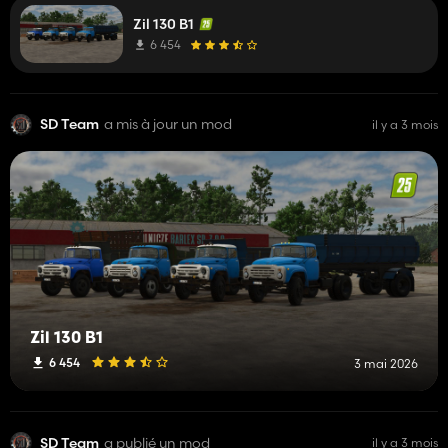
Zil 130 B1
6 454
SD Team
a mis à jour un mod
il y a 3 mois
Zil 130 B1
6 454
3 mai 2026
SD Team
a publié un mod
il y a 3 mois