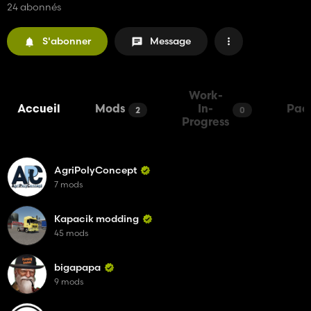
24 abonnés
S'abonner
Message
Work-
Accueil
Mods
In-
Pac
2
0
Progress
AgriPolyConcept
7 mods
Kapacik modding
45 mods
bigapapa
9 mods