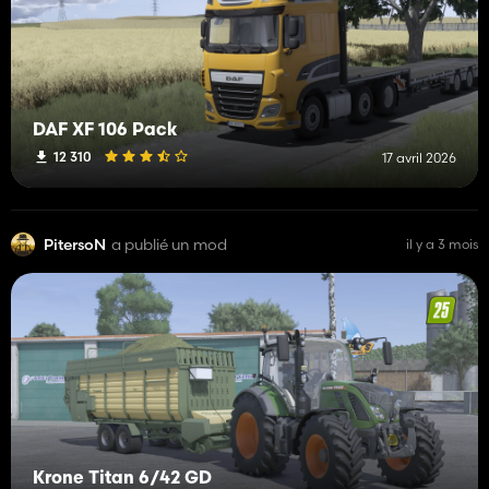
DAF XF 106 Pack
12 310
17 avril 2026
PitersoN
a publié un mod
il y a 3 mois
Krone Titan 6/42 GD