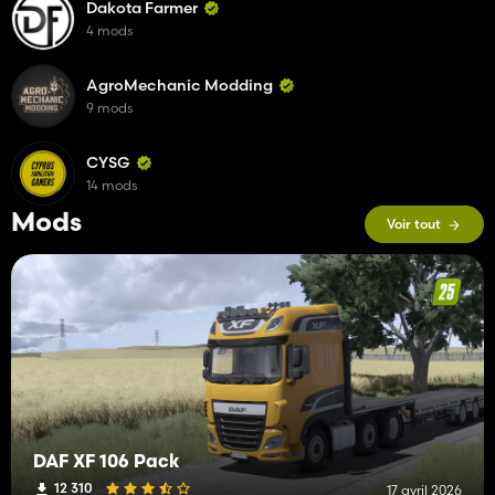
Dakota Farmer
4 mods
AgroMechanic Modding
9 mods
CYSG
14 mods
Mods
Voir tout
DAF XF 106 Pack
12 310
17 avril 2026