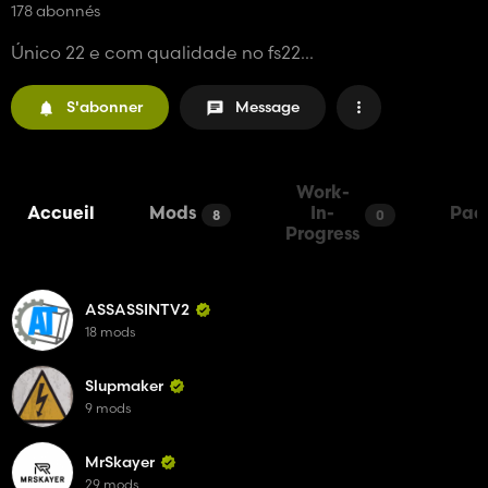
178 abonnés
Único 22 e com qualidade no fs22...
S'abonner
Message
Work-
Accueil
Mods
In-
Pac
8
0
Progress
ASSASSINTV2
18 mods
Slupmaker
9 mods
MrSkayer
29 mods