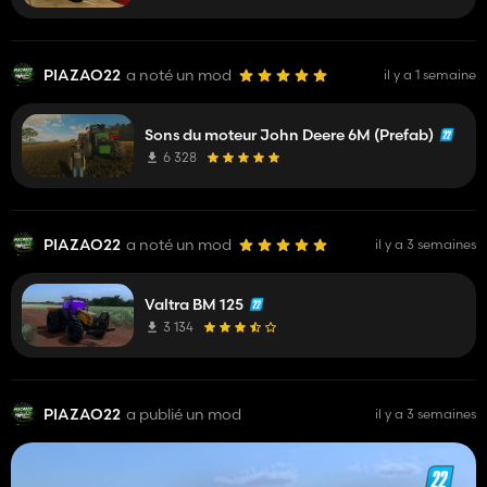
PIAZAO22
a noté un mod
il y a 1 semaine
Sons du moteur John Deere 6M (Prefab)
6 328
PIAZAO22
a noté un mod
il y a 3 semaines
Valtra BM 125
3 134
PIAZAO22
a publié un mod
il y a 3 semaines