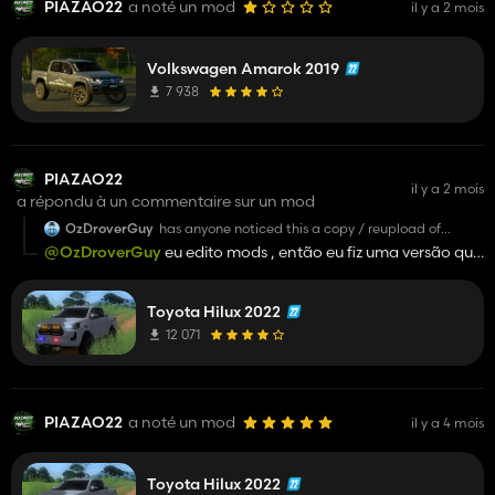
PIAZAO22
a noté un mod
il y a 2 mois
Volkswagen Amarok 2019
7 938
PIAZAO22
il y a 2 mois
a répondu à un commentaire sur un mod
OzDroverGuy
has anyone noticed this a copy / reupload of
someone else's mod? it is from an Aussie Modder on
@OzDroverGuy
eu edito mods , então eu fiz uma versão que
another Mod Site. 😦:(
no Brasil seria legal a ideia.
Toyota Hilux 2022
12 071
PIAZAO22
a noté un mod
il y a 4 mois
Toyota Hilux 2022