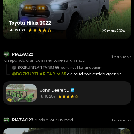
Toyota Hilux 2022
12 071
29 mars 2026
PIAZAO22
il y a 4 mois
a répondu à un commentaire sur un mod
BOZKURTLAR TARIM 55
bunu nasıl kullanacağım
@BOZKURTLAR TARIM 55
ele ta td convertido apenas
coloquei a foto do farming simulator 19
John Deere 5E
10 204
PIAZAO22
a mis à jour un mod
il y a 4 mois