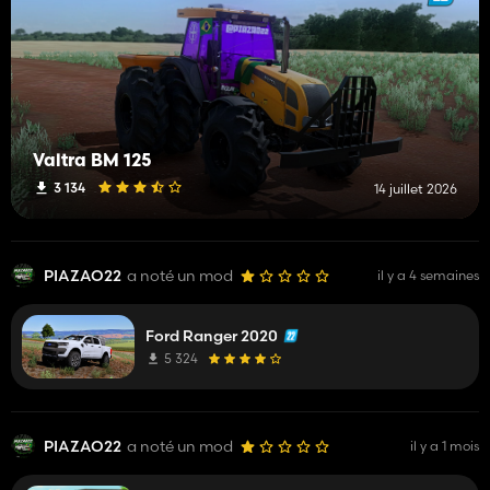
Valtra BM 125
3 134
14 juillet 2026
PIAZAO22
a noté un mod
il y a 4 semaines
Ford Ranger 2020
5 324
PIAZAO22
a noté un mod
il y a 1 mois