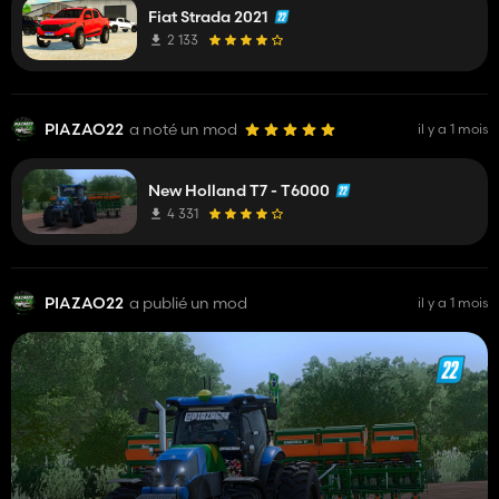
Fiat Strada 2021
2 133
PIAZAO22
a noté un mod
il y a 1 mois
New Holland T7 - T6000
4 331
PIAZAO22
a publié un mod
il y a 1 mois