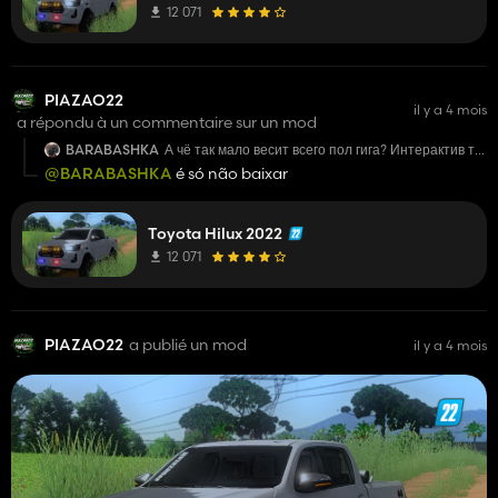
12 071
PIAZAO22
il y a 4 mois
a répondu à un commentaire sur un mod
BARABASHKA
А чё так мало весит всего пол гига? Интерактив то
хоть есть? Что с логом ? Цветной?
@BARABASHKA
é só não baixar
Toyota Hilux 2022
12 071
PIAZAO22
a publié un mod
il y a 4 mois