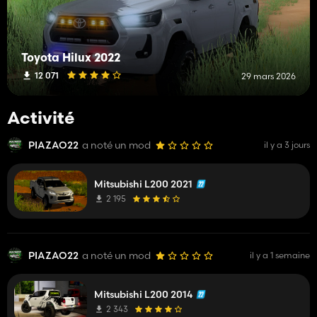
Toyota Hilux 2022
12 071
29 mars 2026
Activité
PIAZAO22
a noté un mod
il y a 3 jours
Mitsubishi L200 2021
2 195
PIAZAO22
a noté un mod
il y a 1 semaine
Mitsubishi L200 2014
2 343