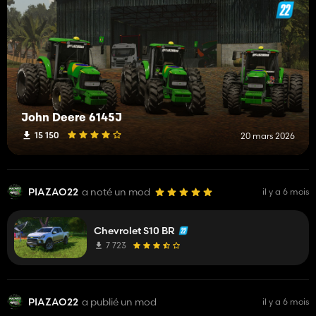
John Deere 6145J
15 150
20 mars 2026
PIAZAO22
a noté un mod
il y a 6 mois
Chevrolet S10 BR
7 723
PIAZAO22
a publié un mod
il y a 6 mois