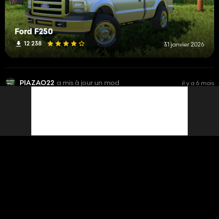
Ford F250
12 238
31 janvier 2026
PIAZAO22
a mis à jour un mod
il y a 6 mois
John Deere 6145J
15 150
20 mars 2026