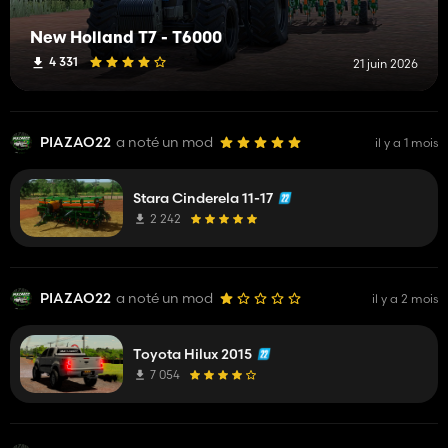
New Holland T7 - T6000
4 331
21 juin 2026
PIAZAO22
a noté un mod
il y a 1 mois
Stara Cinderela 11-17
2 242
PIAZAO22
a noté un mod
il y a 2 mois
Toyota Hilux 2015
7 054