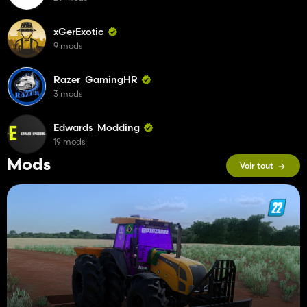
xGerExotic
9 mods
Razer_GamingHR
3 mods
Edwards_Modding
19 mods
Mods
Voir tout