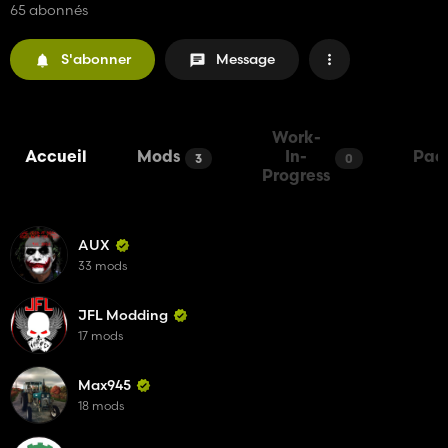
65 abonnés
S'abonner
Message
Work-
Accueil
Mods
In-
Pac
3
0
Progress
AUX
33 mods
JFL Modding
17 mods
Max945
18 mods