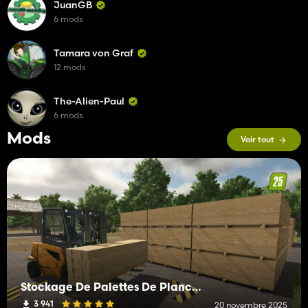
JuanGB
6 mods
Tamara von Graf
12 mods
The-Alien-Paul
6 mods
Mods
Voir tout
Stockage De Palettes De Planches, Planches Épaisses Et Poutres En Bois.
3 941
20 novembre 2025