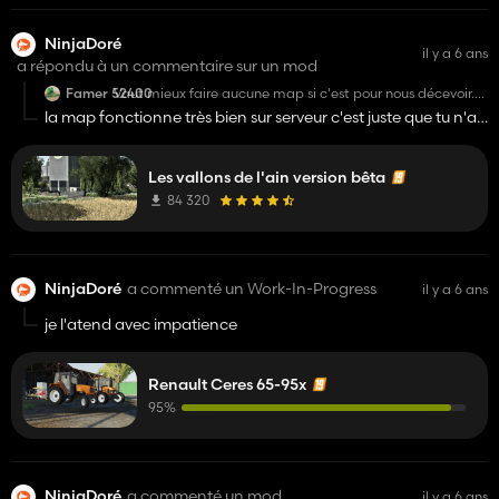
NinjaDoré
il y a 6 ans
a répondu à un commentaire sur un mod
Famer 52400
Vaut mieux faire aucune map si c'est pour nous décevoir.
J'ai mis la partie sur serveur comme dit dans le bloc note
la map fonctionne très bien sur serveur c'est juste que tu n'ai
et elle marche pas
pas douer
HONTEUX!!!!!!!!!!!!!!!!!!!!!!!!!!!!
Les vallons de l'ain version bêta
84 320
NinjaDoré
a commenté un Work-In-Progress
il y a 6 ans
je l'atend avec impatience
Renault Ceres 65-95x
95%
NinjaDoré
a commenté un mod
il y a 6 ans