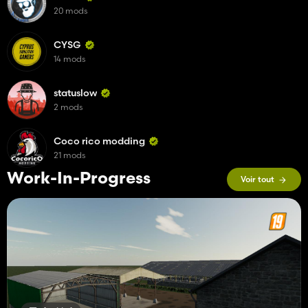
20 mods
CYSG
14 mods
statuslow
2 mods
Coco rico modding
21 mods
Work-In-Progress
Voir tout