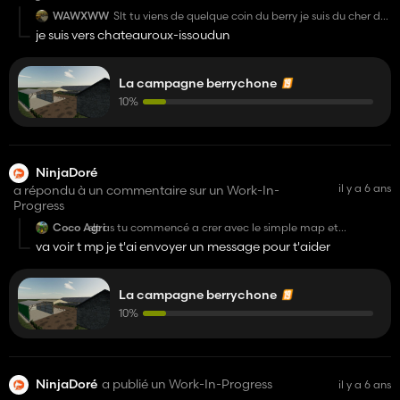
WAWXWW
Slt tu viens de quelque coin du berry je suis du cher du
18 vers Bourges viens mp si tu veut que je t'aide
je suis vers chateauroux-issoudun
La campagne berrychone
10%
NinjaDoré
il y a 6 ans
a répondu à un commentaire sur un Work-In-
Progress
Coco Agri
slt as tu commencé a crer avec le simple map et
comment fais tu pour y jouer dessus aisde moi stp
va voir t mp je t'ai envoyer un message pour t'aider
La campagne berrychone
10%
NinjaDoré
a publié un Work-In-Progress
il y a 6 ans