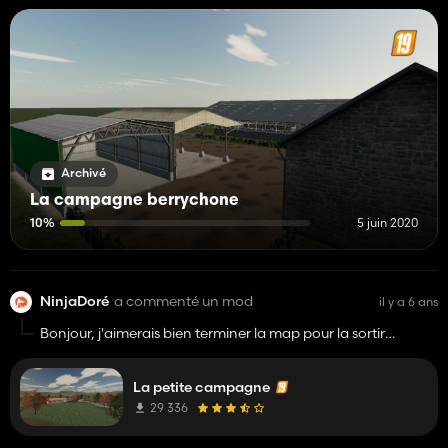
Archivé
La campagne berrychone
10%
5 juin 2020
NinjaDoré
a commenté un mod
il y a 6 ans
Bonjour, j'aimerais bien terminer la map pour la sortir
complète et la terminer mais pour cela il me faudrait votre
accord . Si vous êtes d’accord merci de me répondre.
La petite campagne
29 336