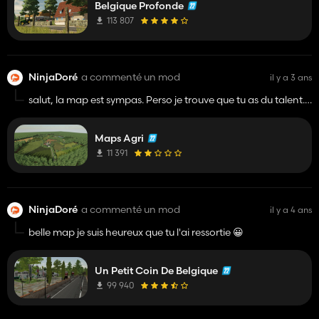
profonde je prefere jouer sur la vrai version de bigfarmer
Belgique Profonde
accécible a tous le monde et open source pour que tous le
et du farmer du 17 qui et largement au dussu du lot
monde face se qu'il en veulent.
113 807
NinjaDoré
a commenté un mod
il y a 3 ans
salut, la map est sympas. Perso je trouve que tu as du talent.
Les fermes sont malheureusement un peu petite. Je pense tu
devrait rajouter des culture et créer le pda et elle serais
Maps Agri
vraiment très cool. Continu comme sa tu a un vraie potentiel.
😀
11 391
NinjaDoré
a commenté un mod
il y a 4 ans
belle map je suis heureux que tu l'ai ressortie 😀
Un Petit Coin De Belgique
99 940