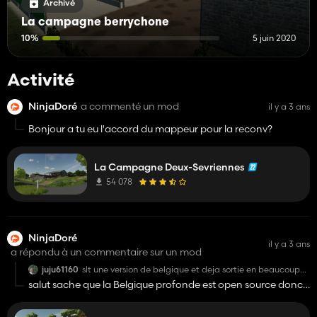
Archivé
La campagne berrychone
10%
5 juin 2020
Activité
NinjaDoré
a commenté un mod
il y a 3 ans
Bonjour a tu eu l'accord du mappeur pour la reconv?
La Campagne Deux-Sevriennes
54 078
NinjaDoré
il y a 3 ans
a répondu à un commentaire sur un mod
juju61160
slt une version de belgique et deja sortie en beaucoup
mieux je trouve sa un peu dommage que tu utilise les
salut sache que la Belgique profonde est open source donc il
maps des autre pour en faire ta propre version sans
a le droit de faire se qu'il veut de cette map. Depuis l'Opus
credit ni rien en plus pour en faire une version ultra
beuguer ki ressemble en rien a la veritable belgique
précédent du jeu. Les créateurs de cette map l'on mis