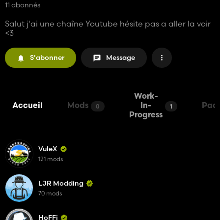
11 abonnés
Salut j'ai une chaîne Youtube hésite pas a aller la voir
<3
S'abonner
Message
Work-
Accueil
Mods
In-
Pac
0
1
Progress
VuleX
121 mods
LJR Modding
70 mods
HoFFi