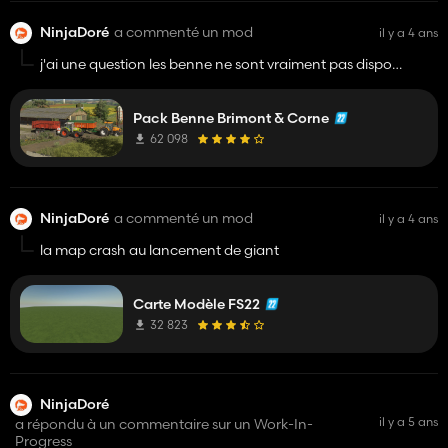
NinjaDoré
a commenté un mod
il y a 4 ans
j'ai une question les benne ne sont vraiment pas dispo
serveur?
Pack Benne Brimont & Corne
62 098
NinjaDoré
a commenté un mod
il y a 4 ans
la map crash au lancement de giant
Carte Modèle FS22
32 823
NinjaDoré
il y a 5 ans
a répondu à un commentaire sur un Work-In-
Progress