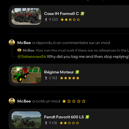
Warning (C:/Users/FarmingSimulator2025/mods/FS25_CaseI
'../farmall120C.xml'
Case IH Farmall C
It´s easy to fix
I love this Tractor, good job
9 533
McBee
a répondu à un commentaire sur un mod
McBee
How can this mod work if there are no references to the L
@Satannass54
Why did you tag me and then stop replying
Régime Moteur
3 763
McBee
a noté un mod
Fendt Favorit 600 LS
9 418