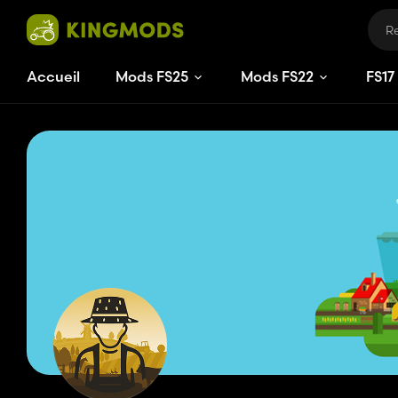
Accueil
Mods FS25
Mods FS22
FS
17