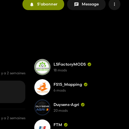
S'abonner
Message
LSFactoryMODS
18 mods
il y a 2 semaines
FS15_Mapping
6 mods
Duysens-Agri
20 mods
il y a 2 semaines
FTM