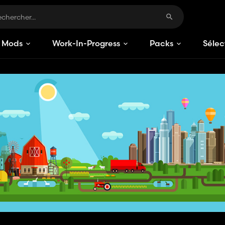
Mods
Work-In-Progress
Packs
Sélec