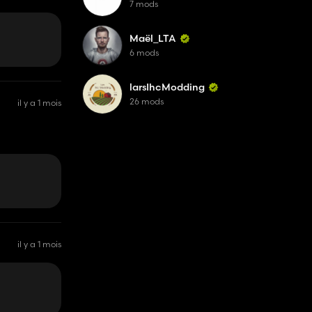
7 mods
icle
Maël_LTA
6 mods
larsIhcModding
26 mods
il y a 1 mois
il y a 1 mois