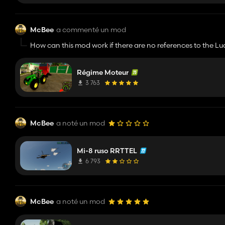
McBee
a commenté un mod
How can this mod work if there are no references to the Lua
Régime Moteur
3 763
McBee
a noté un mod
Mi-8 ruso RRTTEL
6 793
McBee
a noté un mod