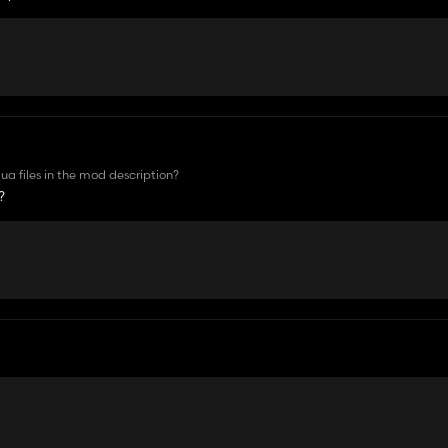
H_Farmall/frontloaderL630.xml): Could not find combination veh
ua files in the mod description?
?