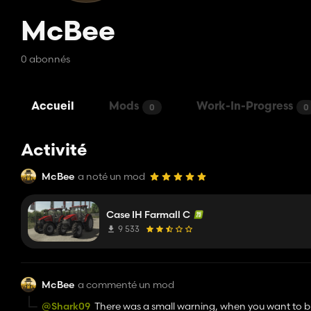
McBee
0 abonnés
Accueil
Mods
Work-In-Progress
0
0
Activité
McBee
a noté un mod
Case IH Farmall C
9 533
McBee
a commenté un mod
@Shark09
There was a small warning, when you want to bu