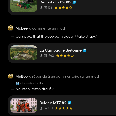
Deutz-Fahr D9005
10 163
McBee
a commenté un mod
Can it be, that the cowbarn doesn't take straw?
La Campagne Bretonne
35 942
McBee
a répondu à un commentaire sur un mod
dphschb
Hallo,
Neusten Patch drauf ?
der Trecker erscheint leider nicht im Shop.
Schade
Belarus MTZ 82
14 770