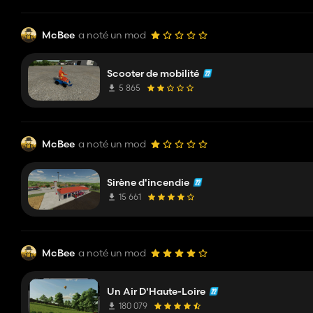
McBee
a noté un mod
Scooter de mobilité
5 865
McBee
a noté un mod
Sirène d'incendie
15 661
McBee
a noté un mod
Un Air D'Haute-Loire
180 079