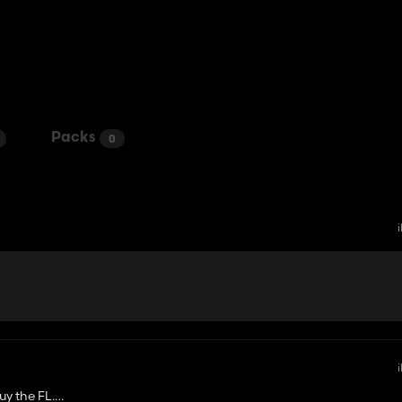
Packs
0
y the FL.