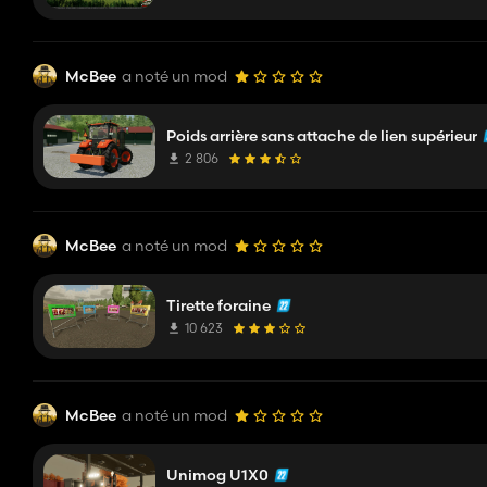
McBee
a noté un mod
Poids arrière sans attache de lien supérieur
2 806
McBee
a noté un mod
Tirette foraine
10 623
McBee
a noté un mod
Unimog U1X0