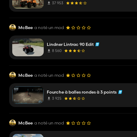
37 953
McBee
a noté un mod
Lindner Lintrac 90 Edit
8 560
McBee
a noté un mod
Fourche à balles rondes à 3 points
3 925
McBee
a noté un mod