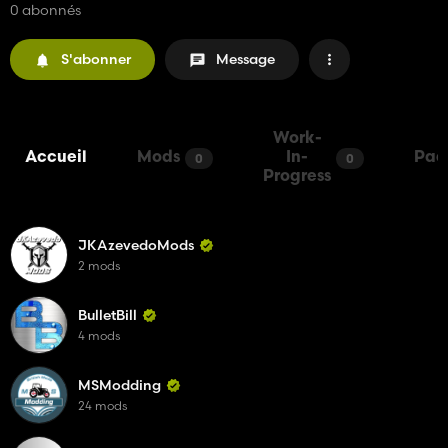
0 abonnés
S'abonner
Message
Work-
Accueil
Mods
In-
Pac
0
0
Progress
JKAzevedoMods
2 mods
BulletBill
4 mods
MSModding
24 mods