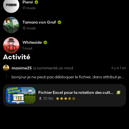
Piersi
17 mods
Tamara von Graf
12 mods
Whiteside
1 mod
Activité
maxime25
a commenté un mod
il y a 1 an
bonjour je ne peut pas débloquer le fichier, dans attribut je
ne peut pas modifier, comment puis-je faire ?
Fichier Excel pour la rotation des cultures
20 166