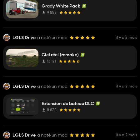
Grady White Pack
9 885
LGLS Drive
a noté un mod
il y a 2 mois
Ciel réel (remake)
13 121
LGLS Drive
a noté un mod
il y a 2 mois
Extension de bateau DLC
8 835
LGLS Drive
a noté un mod
il y a 2 mois