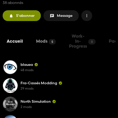
38 abonnés
S'abonner
Message
Work-
Accueil
Mods
In-
Pac
5
0
Progress
blauea
48 mods
Fra-Cassés Modding
29 mods
North Simulation
2 mods