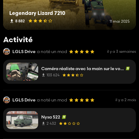
Legendary Lizard 7210
8 882
11 mai 2025
Activité
LGLS Drive
a noté un mod
il y a 3 semaines
Caméra réaliste avec la main sur le volant
103 624
LGLS Drive
a noté un mod
il y a 2 mois
Nysa 522
2 432