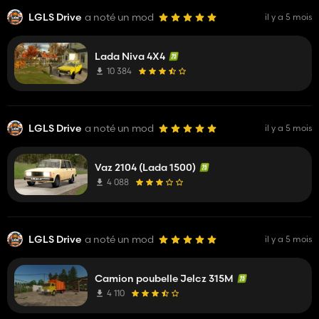
LGLS Drive
a noté un mod
il y a 5 mois
Lada Niva 4X4
10 384
LGLS Drive
a noté un mod
il y a 5 mois
Vaz 2104 (Lada 1500)
4 088
LGLS Drive
a noté un mod
il y a 5 mois
Camion poubelle Jelcz 315M
4 110