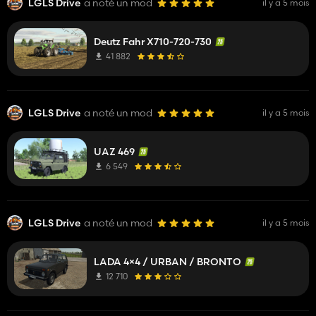
LGLS Drive
a noté un mod
il y a 5 mois
Deutz Fahr X710-720-730
41 882
LGLS Drive
a noté un mod
il y a 5 mois
UAZ 469
6 549
LGLS Drive
a noté un mod
il y a 5 mois
LADA 4×4 / URBAN / BRONTO
12 710