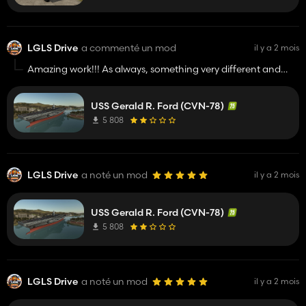
LGLS Drive
a commenté un mod
il y a 2 mois
Amazing work!!! As always, something very different and
"homemade" and not the same crappy models with the
same repeated edits!
USS Gerald R. Ford (CVN-78)
5 808
LGLS Drive
a noté un mod
il y a 2 mois
USS Gerald R. Ford (CVN-78)
5 808
LGLS Drive
a noté un mod
il y a 2 mois