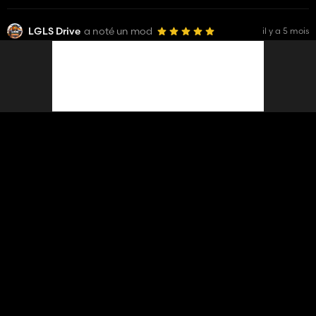
LGLS Drive
a noté un mod
il y a 5 mois
Pack de ponts
32 948
LGLS Drive
a noté un mod
il y a 5 mois
Pont en pierre
6 602
LGLS Drive
a noté un mod
il y a 5 mois
Forfait Maisons Polonaises
1 683