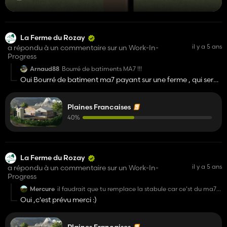
La Ferme du Rozay
il y a 5 ans
a répondu à un commentaire sur un Work-In-
Progress
Arnaud88
Bourré de batiments MA7 !!!
Oui Bourré de batiment ma7 payant sur une ferme , qui sera
remplacer et comme a dit Mat Mapping , Merci de lire les
anciens mise à jour du WIP ^^
Plaines Francaises
40%
La Ferme du Rozay
il y a 5 ans
a répondu à un commentaire sur un Work-In-
Progress
Mercure
il faudrait que tu remplace la stabule car ce'st du ma7
:/ sino très jolie maps j'aime bcp l'ambiance
Oui ,c'est prévu merci :)
Plaines Francaises