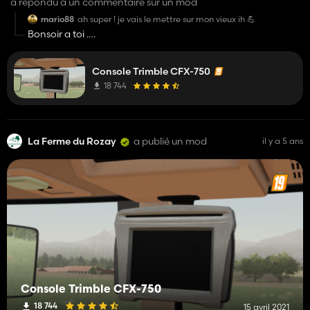
a répondu à un commentaire sur un mod
mario88
ah super ! je vais le mettre sur mon vieux ih 💪
Bonsoir a toi .
Excuse nous , nous n'avions pas fait exprès c'est un simple
Console Trimble CFX-750
oubli cela sera corrigé au plus vite .
18 744
Bonne soirée a toi !
La Ferme du Rozay
a publié un mod
il y a 5 ans
Console Trimble CFX-750
18 744
15 avril 2021