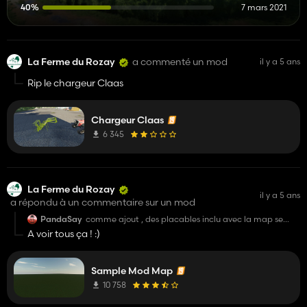
40%
7 mars 2021
La Ferme du Rozay
a commenté un mod
il y a 5 ans
Rip le chargeur Claas
Chargeur Claas
6 345
La Ferme du Rozay
il y a 5 ans
a répondu à un commentaire sur un mod
PandaSay
comme ajout , des placables inclu avec la map se
serais cool si t'arrives a faire ça
A voir tous ça ! :)
Sample Mod Map
10 758