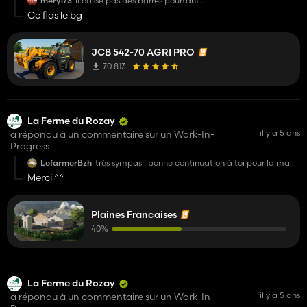
meryl73
Il casse pas des barres pourtant...
Cc flas le bg
JCB 542-70 AGRI PRO
70 813
La Ferme du Rozay
il y a 5 ans
a répondu à un commentaire sur un Work-In-
Progress
LefarmerBzh
très sympas ! bonne continuation à toi pour la map
:)
Merci ^^
Plaines Francaises
40%
La Ferme du Rozay
il y a 5 ans
a répondu à un commentaire sur un Work-In-