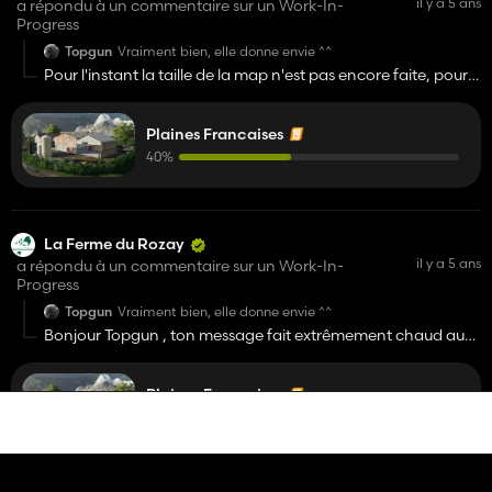
il y a 5 ans
a répondu à un commentaire sur un Work-In-
Progress
Topgun
Vraiment bien, elle donne envie ^^
Pour l'instant la taille de la map n'est pas encore faite, pour
les différentes cultures c'est à voir et la montgolfière oui sa
pourrait être intéressant d'en mettre une
Plaines Francaises
40%
La Ferme du Rozay
il y a 5 ans
a répondu à un commentaire sur un Work-In-
Progress
Topgun
Vraiment bien, elle donne envie ^^
Bonjour Topgun , ton message fait extrêmement chaud au
coeur sa fait plaisir de voir des gens qui aime mon bouleau !
Plaines Francaises
40%