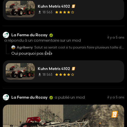
Kuhn Metris 4102
18 563
La Ferme du Rozay
il y a 5 ans
a répondu à un commentaire sur un mod
Agriberry
Salut sa serait cool si tu pourrais faire plusieurs taille de
rampes 😉style (18,24,28,32) bonne soirée
Oui pourquoi pas 👍👍
Kuhn Metris 4102
18 563
La Ferme du Rozay
a publié un mod
il y a 5 ans