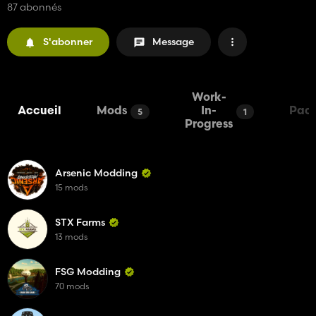
87 abonnés
S'abonner
Message
Work-
Accueil
Mods
In-
Pac
5
1
Progress
Arsenic Modding
15 mods
STX Farms
13 mods
FSG Modding
70 mods