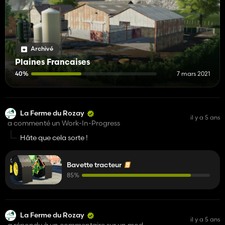
Archivé
Plaines Francaises
40%
7 mars 2021
La Ferme du Rozay
il y a 5 ans
a commenté un Work-In-Progress
Hâte que cela sorte !
Bavette tracteur
85%
La Ferme du Rozay
il y a 5 ans
a répondu à un commentaire sur un mod