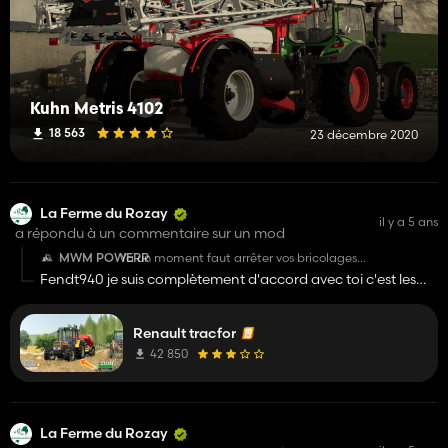
Kuhn Metris 4102
18 563
23 décembre 2020
La Ferme du Rozay
il y a 5 ans
a répondu à un commentaire sur un mod
MWM POWERR
Ya un moment faut arrêter vos bricolages
dégueulasses, vous faites honte à la marque...🙄
Fendt940 je suis complètement d'accord avec toi c'est les
bricolos du dimanche qui on fait ça , les mecs sérieux sa
ressemble pas a un renault , tt le monde veut faire des
Renault tracfor
renaults sauf qu'a chaque fois sa ressemble à rien
42 850
La Ferme du Rozay