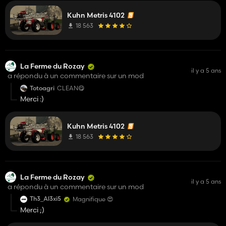
Kuhn Metris 4102
18 563
La Ferme du Rozay
il y a 5 ans
a répondu à un commentaire sur un mod
Totoagri
CLEAN😋
Merci :)
Kuhn Metris 4102
18 563
La Ferme du Rozay
il y a 5 ans
a répondu à un commentaire sur un mod
Th3_Al3xi5
Magnifique 😍
Merci ;)