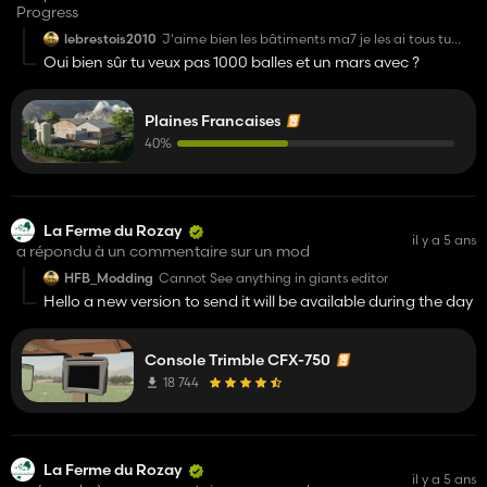
Progress
lebrestois2010
J'aime bien les bâtiments ma7 je les ai tous tu
peux les.mettre ça me.derange pas
Oui bien sûr tu veux pas 1000 balles et un mars avec ?
Plaines Francaises
40%
La Ferme du Rozay
il y a 5 ans
a répondu à un commentaire sur un mod
HFB_Modding
Cannot See anything in giants editor
Hello a new version to send it will be available during the day
Console Trimble CFX-750
18 744
La Ferme du Rozay
il y a 5 ans