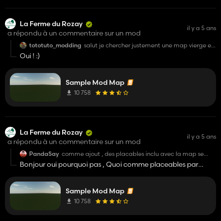
La Ferme du Rozay
il y a 5 ans
a répondu à un commentaire sur un mod
tototuto_modding
salut je chercher justement une map vierge et
grace a toi en voila une ! si tu ne rajoute rien sa
Oui ! :)
donne plus de possibilité pour les création de
map et donc c'est cool
Sample Mod Map
10 758
La Ferme du Rozay
il y a 5 ans
a répondu à un commentaire sur un mod
PandaSay
comme ajout , des placables inclu avec la map se
serais cool si t'arrives a faire ça
Bonjour oui pourquoi pas , Quoi comme placeables par
exemple ?
Sample Mod Map
10 758