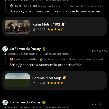
KRYPTON AGRI
bonjour est il compatible avec le sprayer control
?
Bonjour , à ma connaissance non , après tu peux essayer
Kuhn Metris 4102
18 563
La Ferme du Rozay
il y a 5 ans
a répondu à un commentaire sur un mod
quentin modding
yo top sa serais coll les chèvre taureaux estr
Salut j'y penserais surement la prochaine fois !
Sample Mod Map
10 758
La Ferme du Rozay
il y a 5 ans
a répondu à un commentaire sur un mod