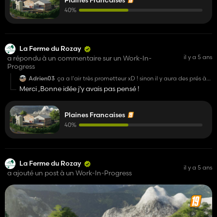
40%
La Ferme du Rozay
il y a 5 ans
a répondu à un commentaire sur un Work-In-
Progress
Adrien03
ça a l'air très prometteur xD ! sinon il y aura des prés à
vaches en dehors des fermes ?
Merci ,Bonne idée j'y avais pas pensé !
Plaines Francaises
40%
La Ferme du Rozay
il y a 5 ans
a ajouté un post à un Work-In-Progress