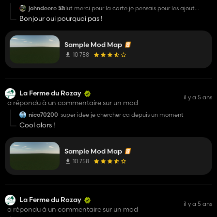
johndeere 51
salut merci pour la carte je pensais pour les ajout
pourquoi pas quelque nouvelle culture bonne journée
Bonjour oui pourquoi pas !
salut
Sample Mod Map
10 758
La Ferme du Rozay
il y a 5 ans
a répondu à un commentaire sur un mod
nico70200
super idee je chercher ca depuis un moment
Cool alors !
Sample Mod Map
10 758
La Ferme du Rozay
il y a 5 ans
a répondu à un commentaire sur un mod