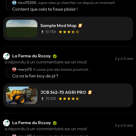
nico70200
super idee je chercher ca depuis un moment
Content que cela te fasse plaisir !
Sample Mod Map
10 758
La Ferme du Rozay
il y a 5 ans
a répondu à un commentaire sur un mod
meryl73
Il casse pas des barres pourtant...
Ca va le fan boy de jd ?
JCB 542-70 AGRI PRO
70 813
La Ferme du Rozay
il y a 5 ans
a répondu à un commentaire sur un mod