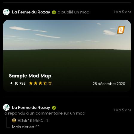
La Ferme du Rozay
a publié un mod
il y a 5 ans
Sample Mod Map
10 758
28 décembre 2020
La Ferme du Rozay
il y a 5 ans
a répondu à un commentaire sur un mod
Al3sk 18
MERCI 🤙
Mais derien ^^