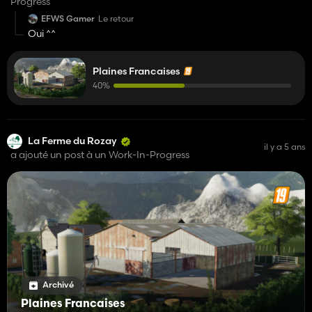
Progress
EFWS Gamer
Le retour
Oui ^^
Plaines Francaises
40%
La Ferme du Rozay
il y a 5 ans
a ajouté un post à un Work-In-Progress
Archivé
Plaines Francaises