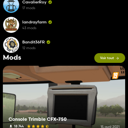
CavalierRoy
17 mods
landrayfarm
43 mods
Bandit36FR
12 mods
Mods
Voir tout
Console Trimble CFX-750
18 744
15 avril 2021